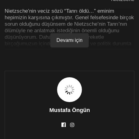
Nietzsche’nin veciz sözü “Tanrı öldü…” eminim
hepimizin karşısına çıkmıştır. Genel felsefesinde birçok
sorun olduğunu düşünsem de Nietzsche’nin Tanrı’nın
ölümüyle ne anlatmak istediğinin önemli olduğunu
düşünüyorum. Dahası bu sözden hareketle
Devamı için
birçoğumuzun içinden geçtiği sosyal ve politik durumla
ilgili birkaç tespit yapabileceğimiz kanısındayım. Biraz
daha açık ifade etmek gerekirse, bir kriz yaşadığımızı
ve Nietzsche’nin felsefesinden hareketle bu krizi daha
iyi anlayabileceğimiz iddiasında bulunmak istiyorum.
Несмотря на тот факт, что онлайн займы считаются
довольно простым процессом оформления,
требования к заемщику предъявляются достаточно
жесткие. Прежде всего, этот процесс предполагает
посещение офиса компании и регистрацию на сайте
Mustafa Öngün
http://mirziamov.ru
. Сегодня каждый гражданин РФ
может получить займы на банковскую карту
круглосуточно. Данный способ получения средств
позволяет получить займ в считанные минуты, без