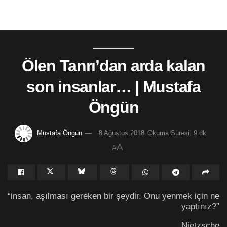
Ölen Tanrı’dan arda kalan
son insanlar… | Mustafa
Öngün
Mustafa Öngün
8 Ağustos 2018
Okuma Süresi: 9 dk
A
A
“insan, aşılması gereken bir şeydir. Onu yenmek için ne
yaptınız?”
Nietzsche