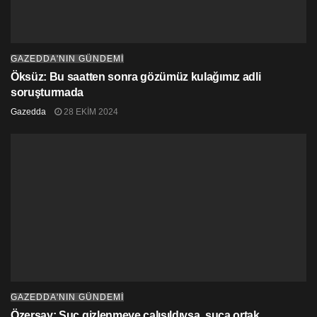
GAZEDDA'NIN GÜNDEMİ
Öksüz: Bu saatten sonra gözümüz kulağımız adli
soruşturmada
Gazedda
28 EKIM 2024
GAZEDDA'NIN GÜNDEMİ
Özersay: Suç gizlenmeye çalışıldıysa, suça ortak