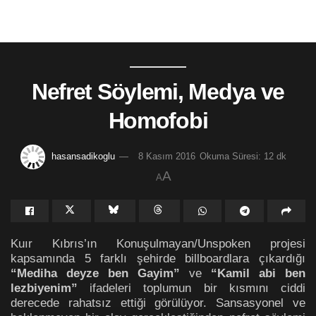
Nefret Söylemi, Medya ve
Homofobi
hasansadikoglu
8 Kasım 2016
Okuma Süresi: 12 dk
A
A
Kuır Kıbrıs’ın Konuşulmayan/Unspoken projesi
kapsamında 5 farklı şehirde billboardlara çıkardığı
“Mediha deyze ben Gayim”
ve
“Kamil abi ben
lezbiyenim”
ifadeleri toplumun bir kısmını ciddi
derecede rahatsız ettiği görülüyor. Sansasyonel ve