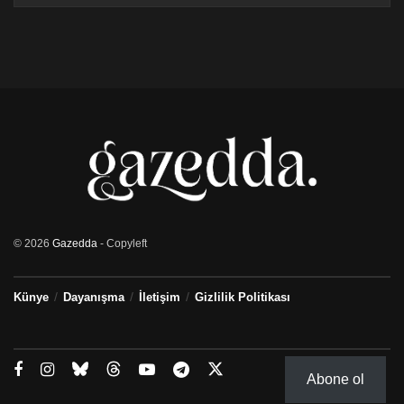
homofobik olduklarını nefret söylemi yaparak
duyurdular.
Kendi kustukları nefretlerini, yanlarına aldıkları aynı
görüşte kişiler ile normalleştirirken cinsel yönelimi farklı
olan insanları kötü gösterip bir nevi cadı avına
çıktılar…
Sosyal Medyada Paylaşılan ve yorum yağmuruna
tutulan içeriklere bir göz atalım!
© 2026
Gazedda
- Copyleft
Künye
Dayanışma
İletişim
Gizlilik Politikası
Abone ol