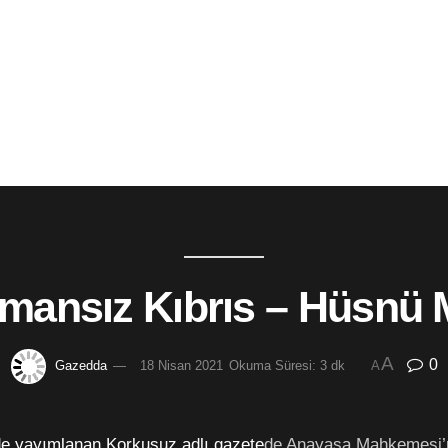
mansız Kıbrıs – Hüsnü M
A
0
Gazedda
18 Nisan 2021
Okuma Süresi: 3 dk
A
de yayımlanan Korkusuz adlı gazete
de Anayasa Mahkemesi’nin