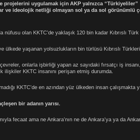
ve projelerini uygulamak için AKP yalnızca “Türkiyeliler” 
çılar ve ideolojik netliği olmayan sol ya da sol görünümlü
a nüfusu olan KKTC’de yaklaşık 120 bin kadar Kıbrıslı Türk 
 ülkede yaşanan yolsuzlukların bin türlüsü Kıbrıslı Türkler
evreler, onlarla işbirliği yapan az sayıdaki fırsatçı iş insa
ık ilişkiler KKTC insanını perişan etmiş durumda.
nımadığı KKTC’de en azından yüz ülkeden insan çalışmakta 
çleşen bir adanın yarısı.
amıyla fecaat ama ne Ankara’nın ne de Ankara’ya ya da Ankar