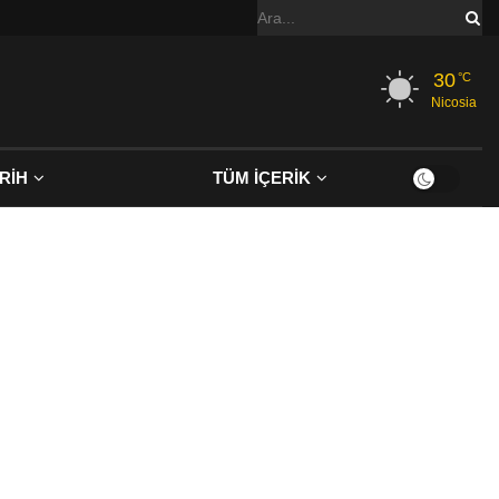
30
°C
Nicosia
RİH
TÜM İÇERİK