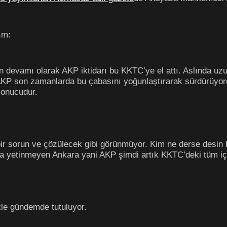
ım:
n devamı olarak AKP iktidarı bu KKTC’ye el attı. Aslında uz
 AKP son zamanlarda bu çabasını yoğunlaştırarak sürdürüyor
sonucudur.
 bir sorun ve çözülecek gibi görünmüyor. Kim ne derse desin 
a yetinmeyen Ankara yani AKP şimdi artık KKTC’deki tüm iç 
ikle gündemde tutuluyor.