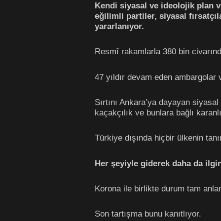
Kendi siyasal ve ideolojik plan 
eğilimli partiler, siyasal fırsat
yararlanıyor.
Resmî rakamlarla 380 bin civarınd
47 yıldır devam eden ambargolar ve
Sırtını Ankara’ya dayayan siyasal ç
kaçakçılık ve bunlara bağlı karanl
Türkiye dışında hiçbir ülkenin ta
Her şeyiyle giderek daha da ilgin
Korona ile birlikte durum tam anl
Son tartışma bunu kanıtlıyor.