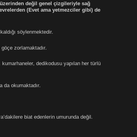
üzerinden değil genel çizgileriyle sağ
 çevrelerden (Evet ama yetmezciler gibi) de
kaldığı söylenmektedir.
i göçe zorlamaktadır.
nı, kumarhaneler, dedikodusu yapılan her türlü
ya da okumaktadır.
a’dakilere biat edenlerin umurunda değil.