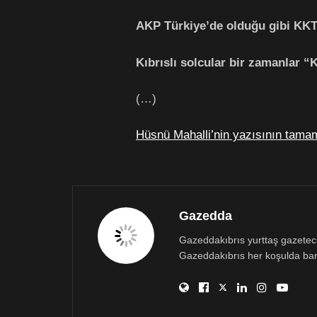
AKP Türkiye’de olduğu gibi KKTC
Kıbrıslı solcular bir zamanlar 
(…)
Hüsnü Mahalli’nin yazısının tamam
Gazedda
Gazeddakıbrıs yurttaş gazetecili
Gazeddakıbrıs her koşulda bar