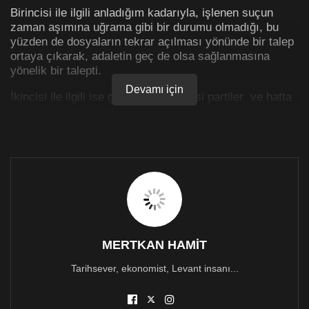
Birincisi ile ilgili anladığım kadarıyla, işlenen suçun
zaman aşımına uğrama gibi bir durumu olmadığı, bu
yüzden de dosyaların tekrar açılması yönünde bir talep
ortaya çıkarak, adaletin geç de olsa sağlanmasına
yönelik bir talepti.
Devamı için
İkincisi ile ilgili ise genel olarak siyasi partiler ve hatta
gazetelerin bir kısmı daha dikkatliydi. Oysa ki, narko-
trafik konusunda rolü olduğu söylenen kişinin birçok
siyasetçi ile yanyana fotoğrafları karşımıza çıkıyor.
Üstelik biraz hafızamızı zorlarsak, daha önce seçim
döneminde CTP’den vekil adaylarının Karpaz
bölgesindeki ziyaretlerinde tehdit ve şiddetle
karşılaştığında bu isim zikredilmişti. TDP’den bakanın 1
mayıs ziyareti bu şahsın işyerine gerçekleştirmiş toplu
fotoğraf çekilmiş sosyal medyada paylaşılmıştı.
MERTKAN HAMİT
UBP’nin neredeyse tüm bakanlarının ve mevcut
Cumhurbaşkanının onlarca pozu sosyal medyada
Tarihsever, ekonomist, Levant insanı...
duruyor.