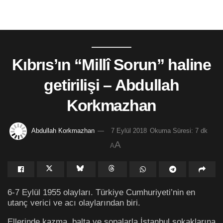
Kıbrıs’ın “Millî Sorun” haline
getirilişi – Abdullah
Korkmazhan
Abdullah Korkmazhan
7 Eylül 2018
Okuma Süresi: 7 dk
A
A
6-7 Eylül 1955 olayları. Türkiye Cumhuriyeti’nin en
utanç verici ve acı olaylarından biri.
Ellerinde kazma, balta ve sopalarla İstanbul sokaklarına