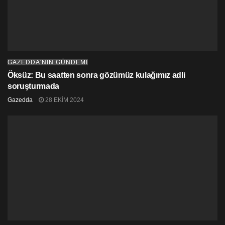
Kremp ve Yüksek Yönetim Denetçisi Emine Dizdarlı’nın
katılımı ile Kıbrıs Türk Ticaret Odası’nda halka açık bir
sunumu olacak.
Saygılarımızla
GAZEDDA'NIN GÜNDEMİ
FES Vakfı adına Hubert Faustman
Öksüz: Bu saatten sonra gözümüz kulağımız adli
Enver Ethemer
soruşturmada
Gazedda
28 EKIM 2024
Okan Bullici
Nayia Kamenou
Costa Gavrielides