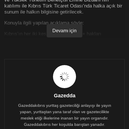
katılımı ile Kıbrıs Türk Ticaret Odası’nda halka açık bir
sunum ile halkın bilgisine getirilecek.
Konuyla ilgili yapılan açıklama şöyle:
Devamı için
Kıbrıs’ın her iki kesiminde de LGBTI+ hakları
konusundaki değişim ve ilerleme yavaş bir seyir
izlemiştir. İngiliz sömürge döneminden kalan ve
eşcinsel ilişkileri –hemcins erkek bireyler arasındaki
rızaya dayalı cinsel ilişkiyi yasaklayan ve LGBTI+ Ceza
Yasası’nın ilgili maddeleri Güney Kıbrıs ve Kuzey
Kıbrıs’ta farklı zamanlarda yürürlükten kaldırılmıştır.
Buna rağmen, her iki kesimde de LGBTI hakları
konusunda hukuki zeminde istenilen ilerleme
sağlanamamıştır. Bu sebeple, LGBTI bireylerin
yaşadığı hak ihlali devam etmekte ve bu da yaşam
Gazedda
pratiklerini olumsuz etkilemektedir. Kuzey’de, 2014
Gazeddakıbrıs yurttaş gazeteciliği anlayışı ile yayın
Ceza Yasası değişikliğinden sonra, LGBTI hakları
yapan, yurttaştan yana taraf olan ve gazetecilikte
bağlamında yasal, sosyal, kültürel ve politik bağlamda
çok yavaş değişimler olmuş ve LGBTI hakları
meslek etiği ilkelerine inanan bir yayın organıdır.
uluslararası standartların ve ilkelerin gerisinde
Gazeddakıbrıs her koşulda barıştan yanadır.