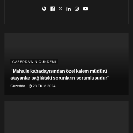
kalmıştır.
Bu bağlamda, Kuzey ve Güney’den LGBTI+ hakları
savunucuları Enver Ethemer, Okan Bullici, Nayia
Kamenou ve Costa Gavrielides Alman Frederik Erbert
Vakfı desteği ile Demokrasi ve İnsan Hakları başlığı
altında Kıbrıs LGBTİ Hareketi: Aktivizm, Hukuk Ve İki
Kesimdeki Değişim raporu hazırlanmıştır. Rapor ’da
LGBTI hakları konusunda çatı örgüt olan ILGA
Europe’un Gökkuşağı Endeksi içerisindeki kriterleri
temel alınarak her iki kesimde de LGBT hakları
GAZEDDA'NIN GÜNDEMİ
bağlamında mevcut yasal çerçeve ve bu yasal
“Mahalle kabadayısından özel kalem müdürü
çerçevede uluslararası standartlar ve ilkelere göre
atayanlar sağlıktaki sorunların sorumlusudur”
eksikliklerin ne olduğu analiz edilmiştir.
Gazedda
28 EKIM 2024
Bunu yaparak rapor LGBTI hakları alanında atılması
gerekli adımlar ve yasal değişiklikler için hem öneriler
getirmekte hem de yol gösterici bir harita niteliği
taşımaktadır.
Raporun 21 Şubat Cuma günü saat 18:30-20:00 saatleri
arasında Almanya’nın Lefkoşa Büyükelçisi Franz Josef