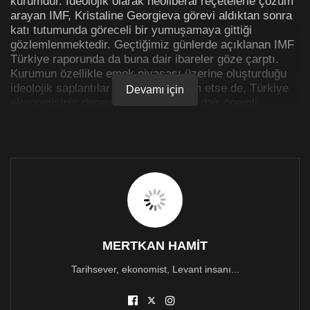
kurumdur. İdeolojik olarak neoliberal reçetelerle çözüm
arayan IMF, Kristaline Georgieva görevi aldıktan sonra
katı tutumunda göreceli bir yumuşamaya gittiği
gözlemlenmektedir. Geçtiğimiz günlerde açıklanan IMF
Türkiye raporunda da buna dair ibareler göze çarptı.
Kurumun özellikle emek piyasası üzerine oluşturduğu
ideolojik saplantılar hala daha devam etse de, Türkiye
Devamı için
ekonomisinin deneyimlediği buhrana dair önemli
işaretler veriyor. Rapordaki bulgulara bakarak,
göbekten bağlı olduğumuz Türkiye ekonomisinin verdiği
işaretlere bakıp, hedefim Kıbrısın kuzeyine yönelik
çıkarılması gereken bazı dersleri ortaya koymaktır.
Öncelikle özetle “Türkiye raporu ne diyor?” sorusuna bir
göz atalım.
Türkiye ekonomisindeki en önemli sorunlardan biri
enflasyon. Türkiye’de Tüketici Fiyatlarındaki
MERTKAN HAMİT
enflasyonun 2021 yılında 16,5 seviyesine ulaşacağı,
Tarihsever, ekonomist, Levant insanı...
daha sonra 12,5 seviyesinde devam edeceği
öngörülüyor. Merkez bankası hedefinin %5 olarak
öngörüldüğünü hesaba katarsak, enflasyon konusunda