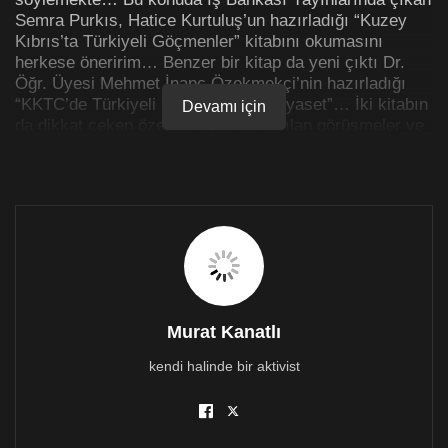
Semra Purkıs, Hatice Kurtuluş’un hazırladığı “Kuzey
Kıbrıs’ta Türkiyeli Göçmenler” kitabını okumasını
herkese öneririm… Benzer bir kitap da yeni çıktı Dr.
Öğr. Üyesi Mehmet İnanç Özekmekçi’nin hazırladığı
“KKTC’de Türkiyeli Göçmenler ve Siyaset”… İki kitabın
Devamı için
da dikkat çeken özelliği kişilerle yapılan görüşmeler ve
bunların aktarılması…
Kitabı bitirince daha kapsamlı yeniden yazarım ama
yeni kitaptan bazı kısımları şimdiden aktaralım, örneğin
sayfa 40’ta yazar bunların normal göç olmadığını
anlatıyor:
“Adaya gelişler aslında var olan bir yapıya eklemlenip,
zaten önceden de işleyen bir düzenin çarkını
döndürmek için değildir. Tam tersine savaştan yeni
Murat Kanatlı
çıkmış bir ortamın belirlediği koşullar içerisinde yeni bir
kendi halinde bir aktivist
düzen kurulabilmesi amacıyla, gerek Kıbrıslı Türklerin,
gerekse Türkiye’deki resmi makamların planlayarak
oluşturdukları ve uygulamasının da bir programa
dayanarak yürütüldüğü nispeten kapsamlı bir göç, hatta