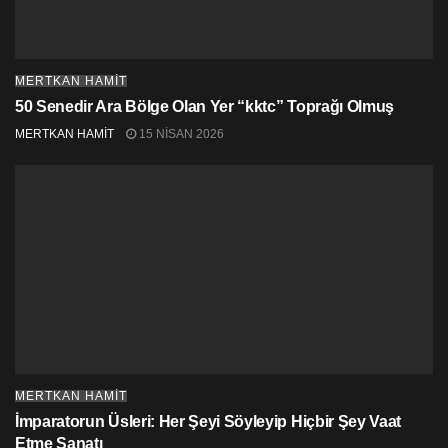
sağlığı konusunda kaygı oluşturmayan çözümlerle
açılımların yapılması, geçişlere yönelik açılım
politikalarının uygulanması gereklidir.
MERTKAN HAMİT
50 Senedir Ara Bölge Olan Yer “kktc” Toprağı Olmuş
MERTKAN HAMİT
15 NISAN 2026
MERTKAN HAMİT
İmparatorun Üsleri: Her Şeyi Söyleyip Hiçbir Şey Vaat
Etme Sanatı