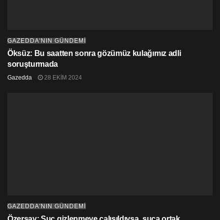
GAZEDDA'NIN GÜNDEMİ
Öksüz: Bu saatten sonra gözümüz kulağımız adli
soruşturmada
Gazedda
28 EKIM 2024
GAZEDDA'NIN GÜNDEMİ
Özersay: Suç gizlenmeye çalışıldıysa, suça ortak