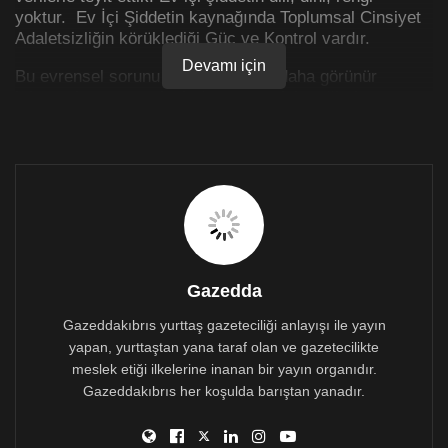
yoktur. Ev İçi Şiddetin kaynağında Toplumsal Cinsiyet
Adaletsizliğin körüklediği Güç ve Kontrol vardır.
Devamı için
Bu evrensel sorunu toplumumuzda daha görünür
kılmayı başarıyor olsak da, görünürlük sağlarken
maalesef şiddet direnişçileri yapılan haberlerle yeniden
travmatize ediliyor.
Yıllarda basın mensuplarına verdiğimiz eğitimlere
rağmen, hala şiddet uygulayıcılarının isimleri veya
fotoğrafları, şiddet direnişçilerinin kimliklerini açığa
vuran haberler hazırlanıyor. Buna ek olarak ‘bir anlık
hiddet’ veya şiddet direnişçisinin davranışına bağlı bir
şiddet olarak aktarılıyor şiddet haberleri. Halbuki biz
Gazedda
KAYAD olarak Ev İçi Şiddet alanında aldığımız eğitimler
doğrultusunda bu alanda uzman olarak kabul edilen bir
Gazeddakıbrıs yurttaş gazeteciliği anlayışı ile yayın
sivil toplum örgütü olarak bu haberlerin gerçekleri
yapan, yurttaştan yana taraf olan ve gazetecilikte
yansıtmadığını biliyoruz. Buzdağının görünen yüzünü
meslek etiği ilkelerine inanan bir yayın organıdır.
mahkeme haberlerinden görmüş olabiliriz. Orada bir
Gazeddakıbrıs her koşulda barıştan yanadır.
fiziksel şiddet vakası da olabilir. Ancak bu şiddettin
ardında yatan uzun soluklu bir şiddet öyküsü olduğunu,