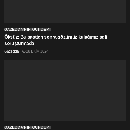
kapalı Maraş’ta ilaçlamalardan sonra herhangi bir
kontrolün henüz yapılamadığını söyledi.
GAZEDDA'NIN GÜNDEMİ
Öksüz: Bu saatten sonra gözümüz kulağımız adli
soruşturmada
Gazedda
28 EKIM 2024
GAZEDDA'NIN GÜNDEMİ