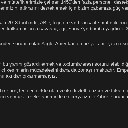
ve müttefiklerimizle çalışan 1450’den fazla personeli destek
lerimizin istikrarını desteklemek için bizim çabamıza güç ve
an 2018 tarihinde, ABD, İngiltere ve Fransa ile müttefiklerin
erden kalkan onlarca savaş uçağı, Suriye’ye bomba yağdırdı.
[3
üğünden sorumlu olan Anglo-Amerikan emperyalizmi, çözümsü
 bu yanını gözardı etmek ve toplumlararası sorunu alabildiği
rici kesimlerin mücadelesini daha da zorlaştırmaktadır. Emper
unu akıldan çıkarmamalıyız.
 bir süreçten geçmekte olan ve iki devletli çözüm ve taksim
orunu ve müzakereler sürecinde emperyalizmin Kıbrıs sorunun