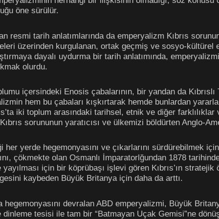
mperyalizminin herhangi bir ilişkisinin olmadığı, söz konusu o
duğu öne sürülür.
anan resmi tarih anlatımlarında da emperyalizm Kıbrıs sorunun
leri üzerinden kurgulanan, ortak geçmiş ve sosyo-kültürel et
laştırmaya dayalı uydurma bir tarih anlatımında, emperyalizmi
ıkmak olurdu.
plumu içersindeki Enosis çabalarının, bir yandan da Kıbrıslı 
lizmin hem bu çabaları kışkırtarak hemde bunlardan yararlan
’ta iki toplum arasındaki tarihsel, etnik ve diğer farklılıklar
 Kıbrıs sorununun yaratıcısı ve ülkemizi böldürten Anglo-Am
i her yerde hegemonyasını ve çıkarlarını sürdürebilmek için u
ını, çökmekte olan Osmanlı İmparatorlğundan 1878 tarihinde e
yayılması için bir köprübaşı işlevi gören Kıbrıs’ın strateji
esini kaybeden Büyük Britanya için daha da arttı.
hegemonyasını devralan ABD emperyalizmi, Büyük Britanya i
e dinleme tesisi ile tam bir “Batmayan Uçak Gemisi”ne dönüş