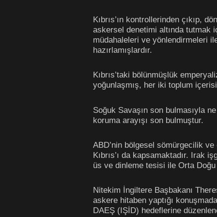
Kıbrıs’ın kontrollerinden çıkıp, d
askersel denetimi altında tutmak i
müdahaleleri ve yönlendirmeleri ile
hazırlamışlardır.
Kıbrıs’taki bölünmüşlük emperyali
yoğunlaşmış, her iki toplum içeris
Soğuk Savaşın son bulmasıyla ne 
koruma arayışı son bulmuştur.
ABD’nin bölgesel sömürgecilik ve 
Kıbrıs’ı da kapsamaktadır. Irak işg
üs ve dinleme tesisi ile Orta Doğu
Nitekim İngiltere Başbakanı Theres
askere hitaben yaptığı konuşmada ş
DAEŞ (IŞİD) hedeflerine düzenlene