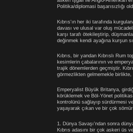
askeri işgali ile Anglo-Amerikan e
Politika/diplomasi başarısızlığı ol
Kıbrıs’ın her iki tarafında kurgul
davası ve ulusal var oluş mücadele
karşı tarafı ötekileştirip, düşman
değinmek kendi ayağına kurşun s
Kıbrıs, bir yandan Kıbrıslı Rum to
kesimlerin çabalarının ve emperya
trajik dönemlerden geçmiştir. Kıbrıs
görmezlikten gelmemekle birlikte,
Emperyalist Büyük Britanya, girdiğ
körüklemek ve Böl-Yönet politikas
kontrolünü sağlayıp sürdürmesi ve 
yaşayarak çıkan ve bir çok sömürg
1. Dünya Savaşı’ndan sonra dünya 
Kıbrıs adasını bir çok askeri üs v