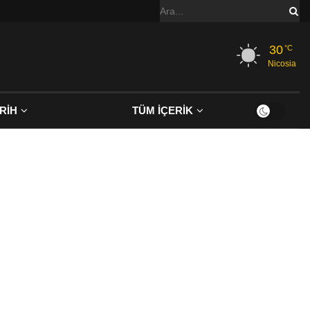
30
°C
Nicosia
RİH
TÜM İÇERİK