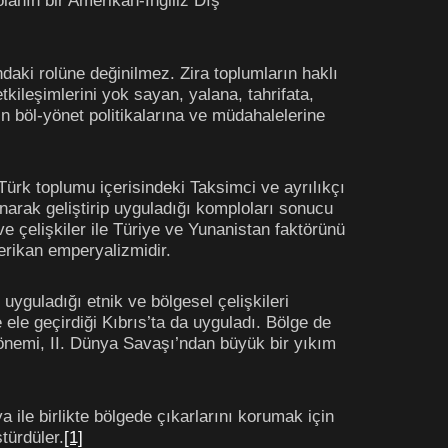
lanın bir Amerikan-İngiliz Dış
daki rolüne değinilmez. Zira toplumların haklı
kileşimlerini yok sayan, yalana, tahrifata,
n böl-yönet politikalarına ve müdahalelerine
Türk toplumu içerisindeki Taksimci ve ayrılıkçı
arak geliştirip uyguladığı komploları sonucu
 ve çelişkiler ile Türiye ve Yunanistan faktörünü
erikan emperyalizmidir.
yguladığı etnik ve bölgesel çelişkileri
le geçirdiği Kıbrıs’ta da uyguladı. Bölge de
k önemi, II. Dünya Savaşı’ndan büyük bir yıkım
le birlikte bölgede çıkarlarını korumak için
türdüler.
[1]