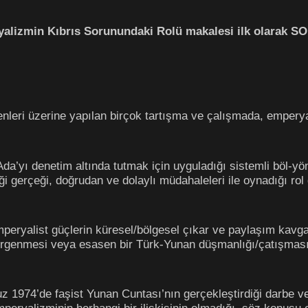
izmin Kıbrıs Sorunundaki Rolü makalesi ilk olarak SOL 
leri üzerine yapılan birçok tartışma ve çalışmada, empery
’yı denetim altında tutmak için uyguladığı sistemli böl-yönet
iği gerçeği, doğrudan ve dolaylı müdahaleleri ile oynadığı ro
peryalist güçlerin küresel/bölgesel çıkar ve paylaşım kavga
rgenmesi veya esasen bir Türk-Yunan düşmanlığı/çatışması 
 1974’de faşist Yunan Cuntası’nın gerçekleştirdiği darbe v