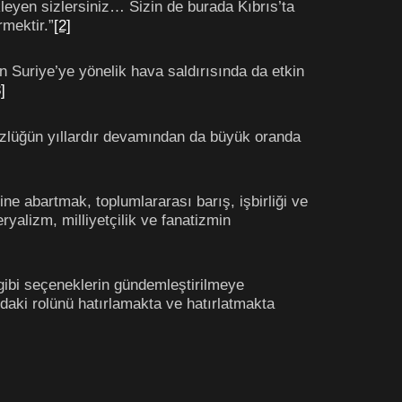
leyen sizlersiniz… Sizin de burada Kıbrıs’ta
rmektir.”
[2]
in Suriye’ye yönelik hava saldırısında da etkin
]
zlüğün yıllardır devamından da büyük oranda
ne abartmak, toplumlararası barış, işbirliği ve
yalizm, milliyetçilik ve fanatizmin
 gibi seçeneklerin gündemleştirilmeye
daki rolünü hatırlamakta ve hatırlatmakta