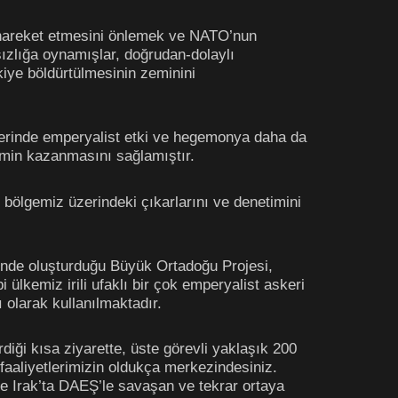
kte hareket etmesini önlemek ve NATO’nun
sızlığa oynamışlar, doğrudan-dolaylı
ikiye böldürtülmesinin zeminini
üzerinde emperyalist etki ve hegemonya daha da
zemin kazanmasını sağlamıştır.
ölgemiz üzerindeki çıkarlarını ve denetimini
sinde oluşturduğu Büyük Ortadoğu Projesi,
 ülkemiz irili ufaklı bir çok emperyalist askeri
 olarak kullanılmaktadır.
iği kısa ziyarette, üste görevli yaklaşık 200
 faaliyetlerimizin oldukça merkezindesiniz.
e Irak’ta DAEŞ’le savaşan ve tekrar ortaya