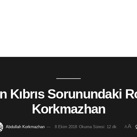
n Kıbrıs Sorunundaki Ro
Korkmazhan
A
Abdullah Korkmazhan
8 Ekim 2018
Okuma Süresi: 12 dk
A