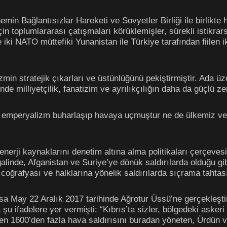
önemin Bağlantısızlar Hareketi ve Sovyetler Birliği ile birli
çin toplumlararası çatışmaları körüklemişler, sürekli istikrar
 iki NATO müttefiki Yunanistan ile Türkiye tarafından fiilen 
zmin stratejik çıkarları ve üstünlüğünü pekiştirmiştir. Ada 
inde milliyetçilik, fanatizim ve ayrılıkçılığın daha da güçlü 
emperyalizm buharlaşıp havaya uçmuştur ne de ülkemiz ve b
enerji kaynaklarını denetim altına alma politikaları çerçeve
alinde, Afganistan ve Suriye’ye dönük saldırılarda olduğu gibi
 coğrafyası ve halklarına yönelik saldırılarda sıçrama tahtası
a May 22 Aralık 2017 tarihinde Ağrotur Üssü’ne gerçekleştird
u ifadelere yer vermişti: “Kıbrıs’ta sizler, bölgedeki askeri
n 1600’den fazla hava saldırısını buradan yöneten, Ürdün v