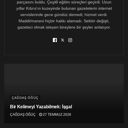
parçasını buldu. Çeşitli eğitim süreçleri geçirdi. Uzun
belirleyen yapılar haline gelmektedir. Bu durum,
öğrenciyi bilgiyle kurduğu derinlikli ilişki yerine belirli
yıllar Kıbrıs'ın kuzeyinde bulunan gazetelerin internet
görevleri yerine getirebilme becerileriyle donatmakta;
servislerinde gece gündüz demedi; hizmet verdi.
bilgi ise bir birikim olmaktan çıkarak uygulanması
Maddi/manevi hiçbir hakkı alamadı. Sektör değişti,
gereken talimatlar dizisine indirgenmektedir.
gazeteci olmak isteyen bireylere bir şeyler anlatıyor.
Başarı ise bireysel bir mesele olarak tanımlanırken;
yapısal eşitsizlikler, sınıfsal konumlar ve güç ilişkileri
sistematik biçimde görünmez kılınmaktadır. Öğrenci,
başarısızlığını kendi yetersizliğiyle açıklamaya
yönlendirilmektedir.
***
Bu dönüşümün en çarpıcı sonucu, üniversitenin
eleştirel özne değil, uyumlu özne üretmeye
başlamasıdır. Uyumlu özne, itiraz etmeyen; itiraz
ÇAĞDAŞ ÖĞÜÇ
etmeye gerek duymayan bireydir. İçinde bulunduğu
Bir Kelimeyi Yazabilmek: İşgal
düzeni sorgulamak yerine, bu düzen içinde kendine yer
açmayı öğrenir. Üniversite de bu sürecin en etkili
ÇAĞDAŞ ÖĞÜÇ
27 TEMMUZ 2026
araçlarından biri haline gelir.