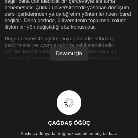
değil; daha çok ideolojik bir çerçeveyle ele alma
denemesidir. Çünkü üniversitelerde yaşanan dönüşüm,
ders içeriklerinden ya da öğretim yöntemlerinden ibaret
değildir. Daha derinde, üniversitenin toplumsal rolüne
ilişkin bir yön değişikliği söz konusudur.
Bugün üniversite eğitimi büyük ölçüde istihdam,
performans ve uyum etrafında şekillenmektedir.
Öğrencilerden beklenen şey, kendilerine sunulan
Devamı için
hedefleri sorgulamadan içselleştirmeleri; rekabetçi,
verimli ve ölçülebilir başarı üreten bireyler olarak
piyasaya “uyum sağlamalarıdır”. Üniversiteler, eleştirel
düşünceyi besleyen bir alan olmaktan çok, sistemin
ihtiyaçlarına cevap veren bireyler yetiştiren bir yapıya
dönüşmüştür.
Üniversitelerde “düşünme” giderek marjinalleşmektedir.
Eleştiri, çoğu zaman “gerçekçi olmayan”, “piyasayla
bağını koparmış” ya da “fazla teorik” bir uğraş olarak
kodlanmakta; üniversiteler düşüncenin özgürce
ÇAĞDAŞ ÖĞÜÇ
dolaşıma girdiği alanlar olmaktan çıkarak, hangi
Koskoca dünyada, doğmak için bölünmüş bir kara
düşüncenin meşru, hangisinin gereksiz sayılacağını