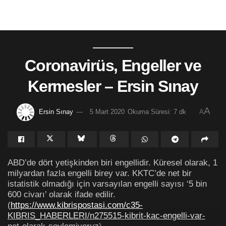
Coronavirüs, Engeller ve
Kermesler – Ersin Sınay
A
Ersin Sınay
5 Mart 2020
Okuma Süresi: 7 dk
A
ABD’de dört yetişkinden biri engellidir. Küresel olarak, 1
milyardan fazla engelli birey var. KKTC’de net bir
istatistik olmadığı için varsayılan engelli sayısı ‘5 bin
600 civarı’ olarak ifade edilir.
(
https://www.kibrispostasi.com/c35-
KIBRIS_HABERLERI/n275515-kibrit-kac-engelli-var-
net-olarak-soylemiyoruz
)