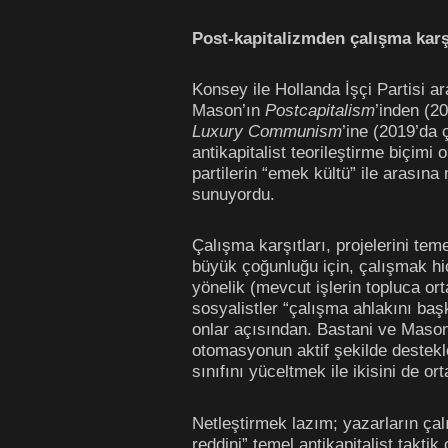
Post-kapitalizmden çalışma karş
Konsey ile Hollanda İşçi Partisi ar
Mason’ın
Postcapitalism
’inden (2
Luxury Communism
’ine (2019’da ç
antikapitalist teorileştirme biçimi
partilerin “emek kültü” ile arasın
sunuyordu.
Çalışma karşıtları, projelerini teme
büyük çoğunluğu için, çalışmak hiç
yönelik (mevcut işlerin topluca ort
sosyalistler “çalışma ahlakını ba
onlar açısından. Bastani ve Mason 
otomasyonun aktif şekilde destekl
sınıfını yüceltmek ile ikisini de o
Netleştirmek lazım; yazarların çal
reddini” temel antikapitalist takt