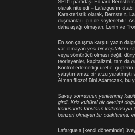
SPD’li partidaşı Eduard Bernstein’a
olarak niteledi – Lafargue’ın kitab
Karakteristik olarak, Bernstein, La
düşmanları için de söylenebilir. A
daha aşağı olmayan, Lenin ve Troçk
En son çalışma karşıtı yazın dalga
var olmayan
yeni bir kapitalizm el
veya sömürücü olması değil, dünya
teorisyenler, kapitalizmi, tam da
h
Kontrol edemediği üretici güçleri
yatıştırılamaz bir arzu yaratmıştı
Alman filozof Bini Adamczak, bu yen
Savaş sonrasının yenilenmiş kapita
girdi. Kriz kültürel bir devrimi do
konusunda tabuların kalkmasıyla bi
benzeri olmayan bir odaklanma, evd
Lafargue’a [kendi döneminde] üvey