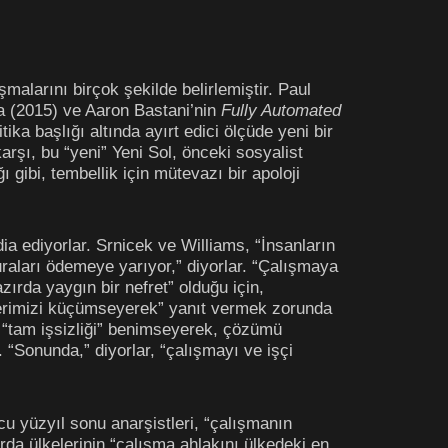
malarını birçok şekilde belirlemiştir. Paul
na (2015) ve Aaron Bastani’nin
Fully Automated
tika başlığı altında ayırt edici ölçüde yeni bir
karşı, bu “yeni” Yeni Sol, önceki sosyalist
gibi, tembellik için mütevazı bir apoloji
ddia ediyorlar. Srnicek ve Williams, “İnsanların
uraları ödemeye yarıyor,” diyorlar. “Çalışmaya
zırda yaygın bir nefret” olduğu için,
şlerimizi küçümseyerek” yanıt vermek zorunda
il “tam işsizliği” benimseyerek, çözümü
“Sonunda,” diyorlar, “çalışmayı ve işçi
cu yüzyıl sonu anarşistleri, “çalışmanın
rda ülkelerinin “çalışma ahlakını ülkedeki en