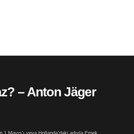
az? – Anton Jäger
nin 1 Mayıs’ı veya Hollanda’daki adıyla Emek