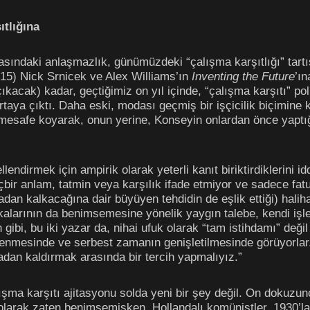
ıtlığına
asındaki anlaşmazlık, günümüzdeki “çalışma karşıtlığı” tartış
015) Nick Srnicek ve Alex Williams’ın
Inventing the Future
’ı
ıkacak) kadar, geçtiğimiz on yıl içinde, “çalışma karşıtı” poli
 ortaya çıktı. Daha eski, modası geçmiş bir işçicilik biçimine 
a mesafe koyarak, onun yerine, Konseyin onlardan önce yaptığı 
llendirmek için ampirik olarak yeterli kanıt biriktirdiklerini i
bir anlam, tatmin veya karşılık ifade etmiyor ve sadece fat
adan kalkacağına dair büyüyen tehdidin de eşlik ettiği) haliha
şkalarının da benimsemesine yönelik yaygın talebe, kendi i
gibi, bu iki yazar da, nihai ufuk olarak “tam istihdamı” değ
enmesinde ve serbest zamanın genişletilmesinde görüyorlar. 
rtadan kaldırmak arasında bir tercih yapmalıyız.”
ışma karşıtı ajitasyonu solda yeni bir şey değil. On dokuzun
ik olarak zaten benimsemişken, Hollandalı komünistler, 1930’la