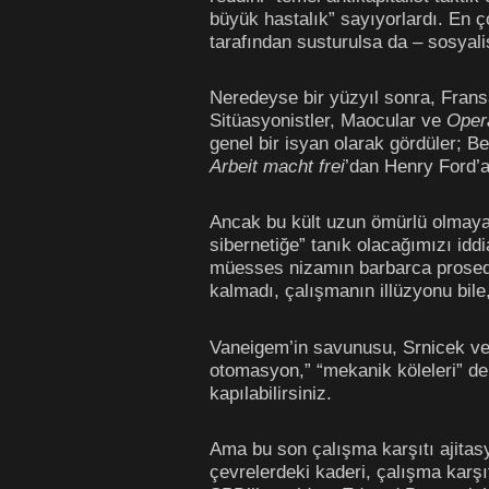
büyük hastalık” sayıyorlardı. En ç
tarafından susturulsa da – sosyal
Neredeyse bir yüzyıl sonra, Fransa
Sitüasyonistler, Maocular ve
Oper
genel bir isyan olarak gördüler; B
Arbeit macht frei
’dan Henry Ford’a
Ancak bu kült uzun ömürlü olmayac
sibernetiğe” tanık olacağımızı idd
müesses nizamın barbarca prosedür
kalmadı, çalışmanın illüzyonu bil
Vaneigem’in savunusu, Srnicek ve 
otomasyon,” “mekanik köleleri” de “
kapılabilirsiniz.
Ama bu son çalışma karşıtı ajitasy
çevrelerdeki kaderi, çalışma karşıt