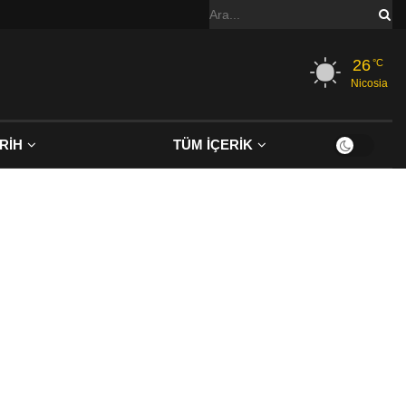
26
°C
Nicosia
RİH
TÜM İÇERİK