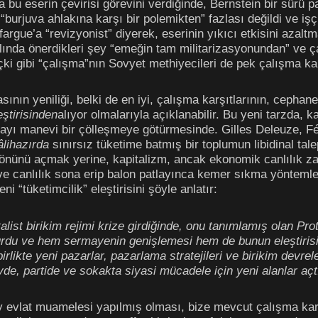
 bu eserin çevirisi görevini verdiğinde, Bernstein bir sürü pa
ı “burjuva ahlakına karşı bir polemikten” fazlası değildi ve i
fargue’a “revizyonist” diyerek, eserinin yıkıcı etkisini azalt
slında önerdikleri şey “emeğin tam militarizasyonundan” ve 
i gibi “çalışma”nın Sovyet methiyecileri de pek çalışma kar
sının yeniliği, belki de en iyi, çalışma karşıtlarının, cepha
eştirisinden
alıyor olmalarıyla açıklanabilir. Bu yeni tarzda, 
yı manevi bir çölleşmeye götürmesinde. Gilles Deleuze, Fél
âlihazırda
sınırsız tüketime batmış bir toplumun libidinal tale
n önünü açmak yerine, kapitalizm, ancak ekonomik canlılık z
 ve canlılık sona erip balon patlayınca kemer sıkma yöntemle
i “tüketimcilik” eleştirisini şöyle anlatır:
list birikim rejimi krize girdiğinde, onu tanımlamış olan Pro
ğurdu ve hem sermayenin genişlemesi hem de bunun eleştirisi i
rlikte yeni pazarlar, pazarlama stratejileri ve birikim devrel
e, partide ve sokakta siyasi mücadele için yeni alanlar açt
 evlat muamelesi yapılmış olması, bize mevcut çalışma karşı