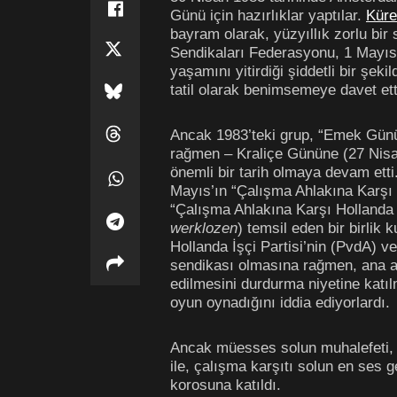
Günü için hazırlıklar yaptılar.
Küre
bayram olarak, yüzyıllık zorlu bir
Sendikaları Federasyonu, 1 Mayıs 1
yaşamını yitirdiği şiddetli bir şe
tatil olarak benimsemeye davet ett
Ancak 1983’teki grup, “Emek Günü”
rağmen – Kraliçe Gününe (27 Nisan)
önemli bir tarih olmaya devam ett
Mayıs’ın “Çalışma Ahlakına Karşı
“Çalışma Ahlakına Karşı Hollanda
werklozen
) temsil eden bir birlik
Hollanda İşçi Partisi’nin (PvdA) ve 
sendikası olmasına rağmen, ana a
edilmesini durdurma niyetine katılm
oyun oynadığını iddia ediyorlardı.
Ancak müesses solun muhalefeti, K
ile, çalışma karşıtı solun en ses 
korosuna katıldı.