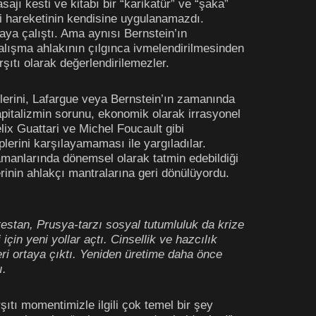
sajı kesti ve kitabı bir “karikatür” ve “şaka”
şçi hareketinin kendisine uygulanamazdı.
maya çalıştı. Ama aynısı Bernstein’ın
çalışma ahlakının çılgınca ivmelendirilmesinden
şıtı olarak değerlendirilemezler.
nelerini, Lafargue veya Bernstein’ın zamanında
kapitalizmin sorunu, ekonomik olarak irrasyonel
ix Guattari ve Michel Foucault gibi
plerini karşılayamaması ile yargıladılar.
amanlarında dönemsel olarak tatmin edebildiği
rinin ahlakçı mantralarına geri dönülüyordu.
testan, Prusya-tarzı sosyal tutumluluk da krize
çin yeni yollar açtı. Cinsellik ve hazcılık
eri ortaya çıktı. Yeniden üretime daha önce
ı.
tı momentimizle ilgili çok temel bir şey