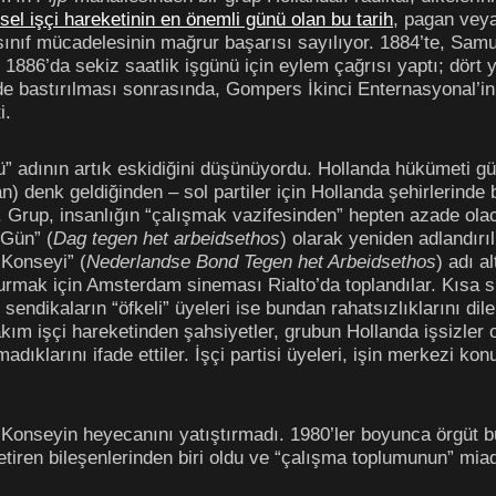
sel işçi hareketinin en önemli günü olan bu tarih
, pagan veya
 sınıf mücadelesinin mağrur başarısı sayılıyor. 1884’te, Sa
886’da sekiz saatlik işgünü için eylem çağrısı yaptı; dört yı
kilde bastırılması sonrasında, Gompers İkinci Enternasyonal’i
i.
 adının artık eskidiğini düşünüyordu. Hollanda hükümeti gü
 denk geldiğinden – sol partiler için Hollanda şehirlerinde b
i. Grup, insanlığın “çalışmak vazifesinden” hepten azade ol
 Gün” (
Dag tegen het arbeidsethos
) olarak yeniden adlandırı
 Konseyi” (
Nederlandse Bond Tegen het Arbeidsethos
) adı a
 kurmak için Amsterdam sineması Rialto’da toplandılar. Kısa s
sendikaların “öfkeli” üyeleri ise bundan rahatsızlıklarını dile 
kım işçi hareketinden şahsiyetler, grubun Hollanda işsizle
adıklarını ifade ettiler. İşçi partisi üyeleri, işin merkezi k
onseyin heyecanını yatıştırmadı. 1980’ler boyunca örgüt b
getiren bileşenlerinden biri oldu ve “çalışma toplumunun” mi