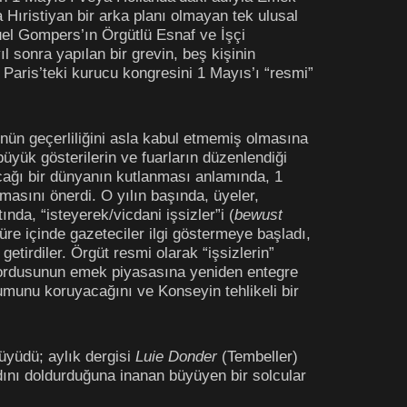
 Hıristiyan bir arka planı olmayan tek ulusal
muel Gompers’ın Örgütlü Esnaf ve İşçi
l sonra yapılan bir grevin, beş kişinin
n Paris’teki kurucu kongresini 1 Mayıs’ı “resmi”
nün geçerliliğini asla kabul etmemiş olmasına
üyük gösterilerin ve fuarların düzenlendiği
acağı bir dünyanın kutlanması anlamında, 1
lmasını önerdi. O yılın başında, üyeler,
ltında, “isteyerek/vicdani işsizler”i (
bewust
üre içinde gazeteciler ilgi göstermeye başladı,
getirdiler. Örgüt resmi olarak “işsizlerin”
r ordusunun emek piyasasına yeniden entegre
onumunu koruyacağını ve Konseyin tehlikeli bir
üyüdü; aylık dergisi
Luie Donder
(Tembeller)
adını doldurduğuna inanan büyüyen bir solcular