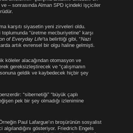
ı ve – sonrasında Alman SPD içindeki işçiciler
rüdür.
 karşıtı siyasetin yeni zirveleri oldu.
ayi toplumunda “üretme mecburiyetine” karşı
on of Everyday Life
’ta belirttiği gibi, “
Nazi
da artık evrensel bir olgu haline gelmişti.
nik köleler alacağından otomasyon ve
iderek gereksizleştirecek ve “çalışmanın
n sonuna geldik ve kaybedecek hiçbir şey
nzerdir: “sibernetiği” “büyük çaplı
değişen pek bir şey olmadığı izlenimine
. Örneğin Paul Lafargue’ın broşürünün sosyalist
i algılandığını gösteriyor. Friedrich Engels