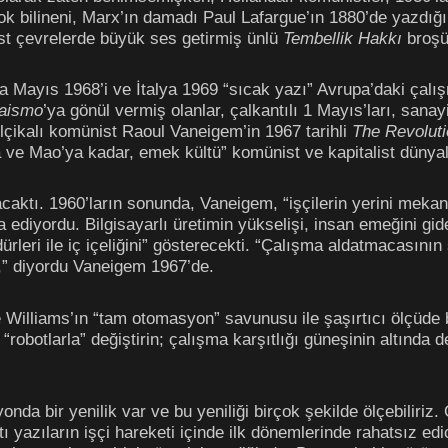
ok bilineni, Marx’ın damadı Paul Lafargue’ın 1880’de yazdığ
ist çevrelerde büyük ses getirmiş ünlü
Tembellik Hakkı
broşü
 Mayıs 1968’i ve İtalya 1969 “sıcak yazı” Avrupa’daki çalışma
aismo
’ya gönül vermiş olanlar, çalkantılı 1 Mayıs’ları, san
elçikalı komünist Raoul Vaneigem’in 1967 tarihli
The Revoluti
 ve Mao’ya kadar, emek kültü” komünist ve kapitalist dünyalar
aktı. 1960’ların sonunda, Vaneigem, “işçilerin yerini meka
ia ediyordu. Bilgisayarlı üretimin yükselişi, insan emeğini g
leri ile iç içeliğini” gösterecekti. “Çalışma aldatmacasını
e,” diyordu Vaneigem 1967’de.
Williams’ın “tam otomasyon” savunusu ile şaşırtıcı ölçüde be
robotlarla” değiştirin; çalışma karşıtlığı güneşinin altında 
onda bir yenilik var ve bu yeniliği birçok şekilde ölçebiliriz
ı yazıların işçi hareketi içinde ilk dönemlerinde rahatsız edic