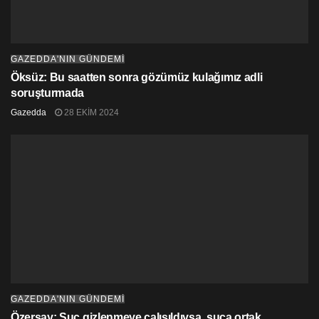
GAZEDDA'NIN GÜNDEMİ
Öksüz: Bu saatten sonra gözümüz kulağımız adli
soruşturmada
Gazedda
28 EKIM 2024
GAZEDDA'NIN GÜNDEMİ
Özersay: Suç gizlenmeye çalışıldıysa, suça ortak