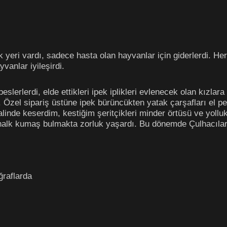
yeri vardı, sadece hasta olan hayvanlar için giderlerdi. Her 
vanlar iyileşirdi.
slerlerdi, elde ettikleri ipek iplikleri evlenecek olan kızla
 Özel sipariş üstüne ipek bürüncükten yatak çarşafları el 
 halinde keserdim, kestiğim şeritçikleri minder örtüsü ve yol
, halk kumaş bulmakta zorluk yaşardı. Bu dönemde Çulhacıla
ğraflarda