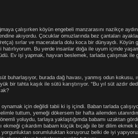
ğmaya çalışırken köyün engebeli manzarasını nazikçe aydınl
endine akıyordu. Çocuklar omuzlarında bez çantaları ayaklar
retça) sırlar ve maceralarla dolu koca bir dünyaydı. Köyün g
mi hatırlıyorum. Bu yerde insanlar doğa ile uyum içinde yaşa
üdü. Ev işi yapmak, hayvan beslemek, tarlada çalışmak ile gü
süt buharlaşıyor, burada dağ havası, yanmış odun kokusu, 
 bir tahta kaşık ile sütü karıştırıyor. “Bu yıl süt azdır de
acak?
ynamak için değildi tabii ki iş içindi. Baban tarlada çalışıyo
elimle tuttum, yemeği dökersem bir hafta ailemden utanırd
önemli yoluydu, tarlaya yaklaştığımda babamı uzaktan görd
ğı ekmeği çıkardım babam küçük bıçağı ile bir dilim ekmek 
an yorgunluktan sorumluluktan koruyoruz belki de iyi yapıyo