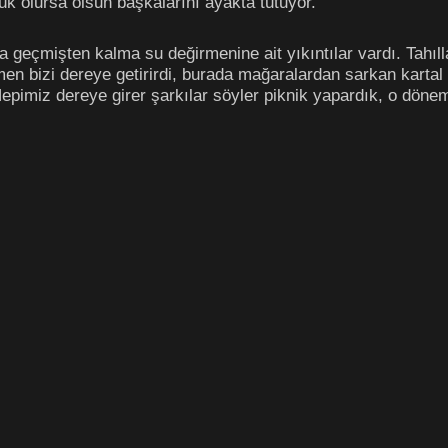
çük olursa olsun başkalarını ayakta tutuyor.
 geçmişten kalma su değirmenine ait yıkıntılar vardı. Tahıll
en bizi dereye getirirdi, burada mağaralardan sarkan kartal y
 Hepimiz dereye girer şarkılar söyler piknik yapardık, o dön