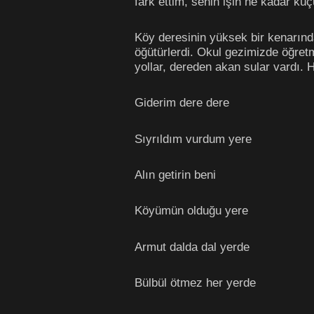
fark ettim, senin işin ne kadar kü
Köy deresinin yüksek bir kenarında
öğütürlerdi. Okul gezimizde öğretm
yollar, dereden akan sular vardı.
Giderim dere dere
Sıyrıldım vurdum yere
Alın getirin beni
Köyümün olduğu yere
Armut dalda dal yerde
Bülbül ötmez her yerde