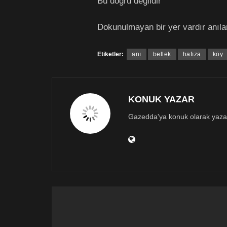
Bu doğru değildir
Dokunulmayan bir yer vardır anıla
Etiketler:
anı
bellek
hafıza
köy
KONUK YAZAR
Gazedda'ya konuk olarak yazan