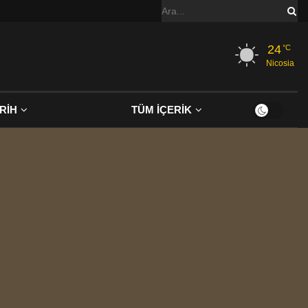
24
°C
Nicosia
RİH
TÜM İÇERİK