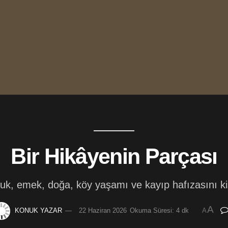
Bir Hikâyenin Parçası
uk, emek, doğa, köy yaşamı ve kayıp hafızasını kişi
A
KONUK YAZAR
22 Haziran 2026
Okuma Süresi: 4 dk
A