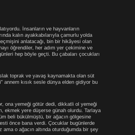
atıyordu. İnsanların ve hayvanların
ında kalın ayakkabılarıyla çamurlu yolda
eçmişini anlatacağı, bin bir hikâyesi olan
mayı öğrendiler, her adım yer çekimine ve
nleri hep böyle geçti. Bu çabaları çocukları
ıslak toprak ve yavaş kaynamakta olan süt
di” annem kısık sesle dünya elden gidiyor bu
r, ona yemeği götür dedi, dikkatli ol yemeği
ım, ekmek yere düşerse günah olurdu. Tarlaya
üm beli bükülmüştü, bir ağacın gölgesine
kesti önce bana verdi. Çocuklar bugünlerde
ruz ama o ağacın altında oturduğumda bir şey