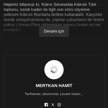
Hepimiz biliyoruz ki, Kıbrıs Sorununda Kıbrıslı Türk
toplumu, kendi kaderi ile ilgili son sözü söyleme
yetkisini Kıbrıslı Rumlarla birlikte kullanabilir. Karşılıklı
olarak uzlaşamazlarsa da, yapılan çalışmanın bir önemi
yoktur ( Annan Planı referandum sonucu bunun en net
örneğidir)
Devamı için
Tek başına alabileceği kararları da ancak ve ancak
Türkiye olur dedikten sonra yapabilir. Denktaş’tan
bugüne kadar kritik kararlarda Türkiye olurunun ne
kadar önemli olduğunu da defalarca gördük. En yakın
örneği ise Crans Montana’da konferans sonuna
gelirken, garantilere dair son konuşmanın ancak
Yunanistan ve Türkiye Devlet Başkanlarının toplantıya
katılması ile mümkün olacağı vurgusunda veya Annan
Planına Hayır diyen Denktaş’ın siyasi hayatına son
verilmesi gösterilebilir. Son seçim döneminde, Türkiye
MERTKAN HAMİT
ile ilişkilerin bu kadar ön planda tutulması da yine açık
Tarihsever, ekonomist, Levant insanı...
bir örnektir.
Kıbrıs sorununda, konuya hakim olmak değil konuyu