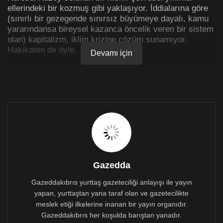
ellerindeki bir kozmuş gibi yaklaşıyor. İddialarına göre
(sınırlı bir gezegende sınırsız büyümeye dayalı, kamu
yararındansa bireysel kazanca öncelik veren bir sistem
olan) kapitalizm, iklim krizine çözüm sunamıyor.
Hakikaten de öyle.
Devamı için
Joe Biden’ın iklim kriziyle mücadele etmek için övgüler
eşliğinde bağışladığı 35 milyar dolar ABD’nin her yıl
evcil hayvan mamasına harcadığı miktardan az. Benzer
bir tantanayla duyurulan Avrupa Yeşil Mutabakatı, Paris
Anlaşması’nın taahhütlerini karşılamakta yetersiz.
Geçen yıl yayımlanan bir rapora göre Birleşik Krallık
küresel ısınmanın etkilerine karşı hiç hazırlıklı değil.
Avustralya’nın ise Endonezya’yla birlikte dünyanın
deniz yoluyla taşınan kömür piyasasının %59’unu
oluşturan kömür faaliyetlerini durdurma niyeti yok gibi
Gazedda
görünüyor. O sırada sıcaklıklar yükseliyor, türlerin nesli
Gazeddakıbrıs yurttaş gazeteciliği anlayışı ile yayın
tükeniyor, normalde hayat kurtaran binlerce dönümlük
yapan, yurttaştan yana taraf olan ve gazetecilikte
orman arazisi ve turbalık alanla birlikte su sistemleri
yok oluyor.
meslek etiği ilkelerine inanan bir yayın organıdır.
Gazeddakıbrıs her koşulda barıştan yanadır.