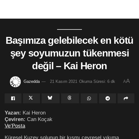
Başımıza gelebilecek en kötü
şey soyumuzun tükenmesi
değil – Kai Heron
A
Gazedda
21 Kasım 2021
Okuma Süresi: 6 dk
A
Yazan:
Kai Heron
Çeviren:
Can Koçak
Ve’Posta
Küresel Kuzey solunun bir kısmı çevresel yıkıma