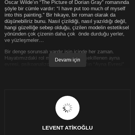
Oscar Wilde’ın “The Picture of Dorian Gray” romanında
şöyle bir cümle vardır: “I have put too much of myself
into this painting.” Bir hikaye, bir roman olarak da
düşünebiliriz bunu. Nasıl çizildiği, nasıl yazıldığı değil,
hangi güzelliğe sebep olduğu, çizilen modelin estetiksel
yönünden çok çizenin daha çok önde durduğu yerler,
ve yüzleşmeler…
Bir denge sorunsalı vardır işin içinde her zaman.
Hayatımızdaki rol modellerine göre şekillenen ayna
Devamı için
evresi, psikoanalizci Jacques Lacan’ın “Ayna Evresi”
konseptinden geliyor. Yeni doğan çocuğun aynada
kendini ilk gördüğü andan itibaren kendini bağımsız bir
özne olarak algılama sürecini sorgular…
Yani ne kadar “Ben” olabiliyor ya da hangi “ben” e
uymak zorundadır aynadaki silueti bebeğin?
Ayna Evresi’ni geçemeyen küçük çocuklarda ya bağ
kurarak rol model anlayışını geliştirici bir yol izlenir ya
da gelişim aşamasında bağımlı olarak belli kalıp ve
LEVENT ATİKOĞLU
ifade biçimlerinin dışına çıkmakta güçlük çeker.