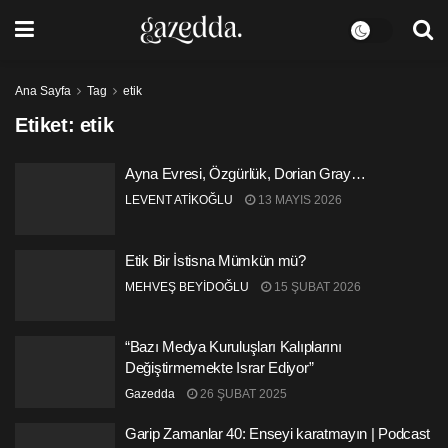
Ana Sayfa
Tag
etik
Etiket:
etik
Ayna Evresi, Özgürlük, Dorian Gray…
LEVENT ATİKOĞLU
13 MAYIS 2026
Etik Bir İstisna Mümkün mü?
MEHVEŞ BEYİDOĞLU
15 ŞUBAT 2026
“Bazı Medya Kuruluşları Kalıplarını
Değiştirmemekte Israr Ediyor”
Gazedda
26 ŞUBAT 2025
Garip Zamanlar 40: Enseyi karatmayın | Podcast