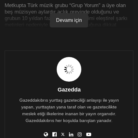
Metkupta Türk müzik grubu “Grup Yorum” a üye olan
beş müzisyen aylardır açlık grevinde olduğunu ve
grubun 10 yıldan fazla bir süredir rejimi eleştirel şarkı
Devamı için
metinleri nedeniyle baskı altında olduğuna dikkat
çekiyorlar.
Grup, 2010-2015 yılları arasında yüzbinlerce taraftar
için konser verirken, Erdoğan rejimi 2016’daki başarısız
darbe nedeniyle gruba karşı baskı önemli ölçüde arttı.
Darbe sonrası halkın Grup Yorum’a duyduğu sempatiyi
ortadan kaldırmaya karar verdi.
Gazedda
Gazeddakıbrıs yurttaş gazeteciliği anlayışı ile yayın
yapan, yurttaştan yana taraf olan ve gazetecilikte
meslek etiği ilkelerine inanan bir yayın organıdır.
Gazeddakıbrıs her koşulda barıştan yanadır.
İstanbul’da şarkılarını ürettikleri İdil kültür merkezine
karşı çeşitli polis operasyonları başlatıldı. Kayıtlarına el