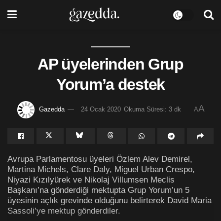
AP üyelerinden Grup
Yorum’a destek
A
Gazedda
24 Ocak 2020
Okuma Süresi: 3 dk
A
Avrupa Parlamentosu üyeleri Özlem Alev Demirel,
Martina Michels, Clare Daly, Miguel Urban Crespo,
Niyazi Kızılyürek ve Nikolaj Villumsen Meclis
Başkanı’na gönderdiği mektupta Grup Yorum’un 5
üyesinin açlık grevinde olduğunu belirterek David Maria
Sassoli’ye mektup gönderdiler.