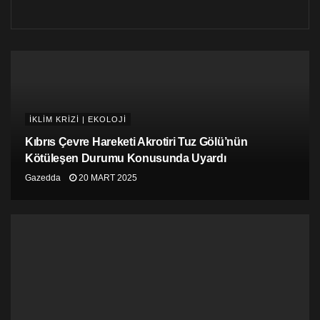
sıfır hedeflerine çok fazla vurgu yapıldı ve 2030’a kadar
olan süre zarfında önemli ölçüde azaltıma ihtiyacımız
var. Hükümetler, belirtilen Paris hedefine ulaşma
hedefinde samimiyse, 2022’de taahhütlerini önemli
ölçüde güçlendirmeliler” dedi.
Watson, bu güçlendirme çalışmalarında özellikle Çin,
ABD, Hindistan, Rusya, Japonya ve AB üye ülkeleri gibi
İKLİM KRİZİ | EKOLOJİ
en büyük salım yapan ülkelere ihtiyaç duyulduğunu
belirtti.
Kıbrıs Çevre Hareketi Akrotiri Tuz Gölü’nün
Kötüleşen Durumu Konusunda Uyardı
Hükümetler, Kasım ayındaki COP26 BM iklim
Gazedda
20 MART 2025
zirvesinde iklim eylem planlarını, Paris Anlaşması’nda
şart koşulduğu gibi her beş yılda bir değil, bir yıl içinde
yeniden güçlendirmenin yollarını bulma konusunda
anlaştılar.
Fosil Yakıtın Aşamalı Olarak Sonlandırılması
COP26’da petrol, gaz ve kömür için “verimsiz”
sübvansiyonların sona erdirilmesi konusunda
anlaşmaya vardıktan sonra, hükümetlerin yurtiçinde ve