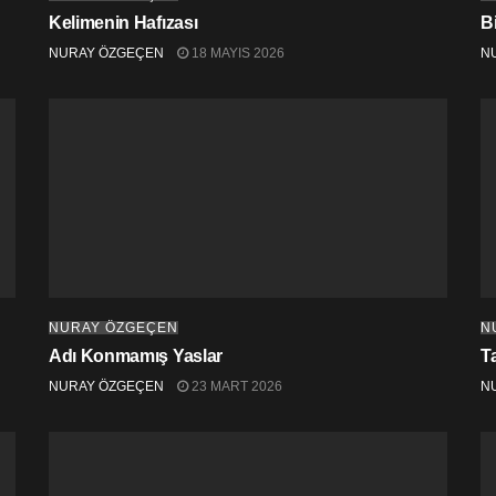
Kelimenin Hafızası
B
NURAY ÖZGEÇEN
18 MAYIS 2026
N
NURAY ÖZGEÇEN
N
Adı Konmamış Yaslar
Ta
NURAY ÖZGEÇEN
23 MART 2026
N