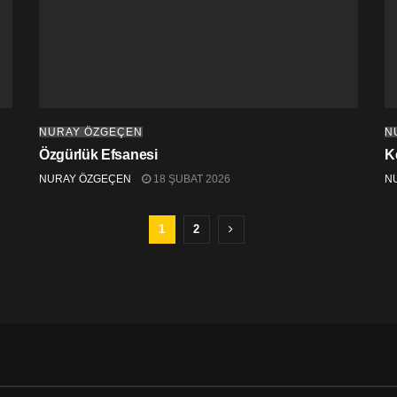
NURAY ÖZGEÇEN
N
Özgürlük Efsanesi
K
NURAY ÖZGEÇEN
18 ŞUBAT 2026
N
1
2