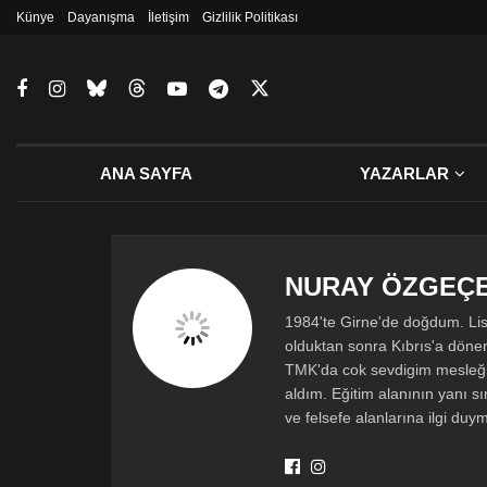
Künye
Dayanışma
İletişim
Gizlilik Politikası
ANA SAYFA
YAZARLAR
NURAY ÖZGEÇ
1984'te Girne'de doğdum. Li
olduktan sonra Kıbrıs'a döne
TMK'da cok sevdigim mesleğim
aldım. Eğitim alanının yanı sır
ve felsefe alanlarına ilgi du