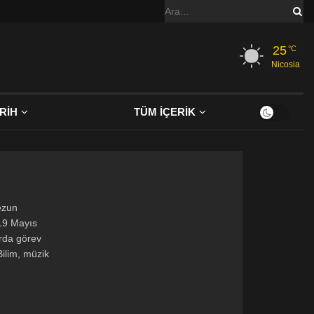
25
°C
Nicosia
RİH
TÜM İÇERİK
ezun
 19 Mayıs
arda görev
Bilim, müzik