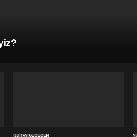
yiz?
NURAY ÖZGEÇEN
N