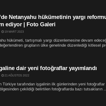
l’de Netanyahu hükümetinin yargı reformu
 ediyor | Foto Galeri
19 MART 2023
hu hükümeti, tartışmalı yargı düzenlemesine devam edeceğ
değerlendiren grupların ülke genelinde düzenlediği kitlesel pro
galine dair yeni fotoğraflar yayımlandı
21 AĞUSTOS 2022
ın Türkiye tarafından işgalinin ilk günlerinden yeni fotoğra
lgesinden çekildiği belirtilen fotoğraflarda bazı tutsakların ..