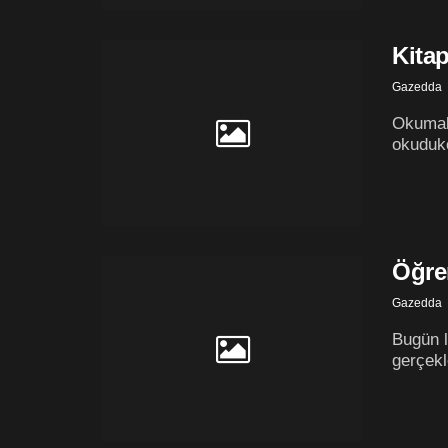
Kita
Gazedda
Okumak 
okudukç
Öğre
Gazedda
Bugün l
gerçekl