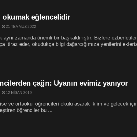
p okumak eğlencelidir
21 TEMMUZ 2022
aynı zamanda önemli bir başkaldırıştır. Bizlere ezberletilen
a itiraz eder, okudukça bilgi dağarcığımıza yenilerini ekleriz.
ncilerden çağrı: Uyanın evimiz yanıyor
12 NISAN 2019
ise ve ortaokul öğrencileri okulu asarak iklim ve gelecek için 
eştiren öğrenciler bu ...