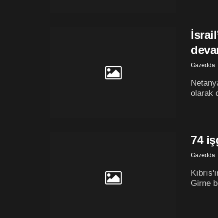
İsrai
devam
Gazedda
Netanya
olarak 
74 iş
Gazedda
Kıbrıs'
Girne bö