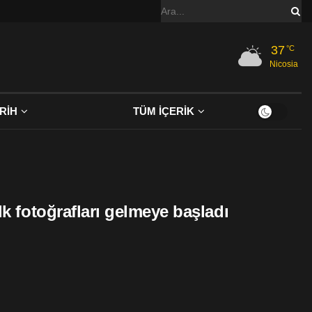
37
°C
Nicosia
RİH
TÜM İÇERİK
lk fotoğrafları gelmeye başladı