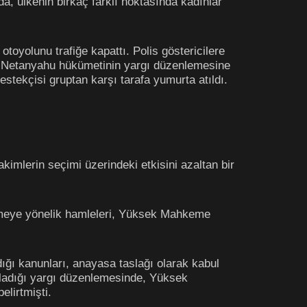
da, ülkenin birkaç farklı noktasında kadınlar
otoyolunu trafiğe kapattı. Polis göstericilere
e, Netanyahu hükümetinin yargı düzenlemesine
stekçisi gruptan karşı tarafa yumurta atıldı.
kimlerin seçimi üzerindeki etkisini azaltan bir
etmeye yönelik hamleleri, Yüksek Mahkeme
ğı kanunları, anayasa taslağı olarak kabul
kladığı yargı düzenlemesinde, Yüksek
elirtmişti.