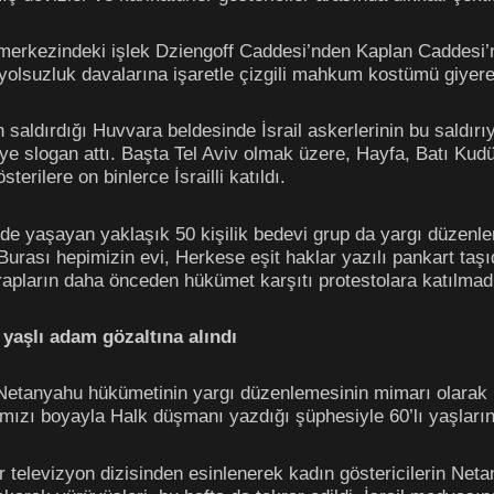
t merkezindeki işlek Dziengoff Caddesi’nden Kaplan Caddesi’n
lsuzluk davalarına işaretle çizgili mahkum kostümü giyere
n saldırdığı Huvvara beldesinde İsrail askerlerinin bu saldır
e slogan attı. Başta Tel Aviv olmak üzere, Hayfa, Batı Kudü
terilere on binlerce İsrailli katıldı.
nde yaşayan yaklaşık 50 kişilik bedevi grup da yargı düzenlem
urası hepimizin evi, Herkese eşit haklar yazılı pankart taşıdı
apların daha önceden hükümet karşıtı protestolara katılmadı
yaşlı adam gözaltına alındı
, Netanyahu hükümetinin yargı düzenlemesinin mimarı olarak k
rmızı boyayla Halk düşmanı yazdığı şüphesiyle 60’lı yaşların
 televizyon dizisinden esinlenerek kadın göstericilerin Ne