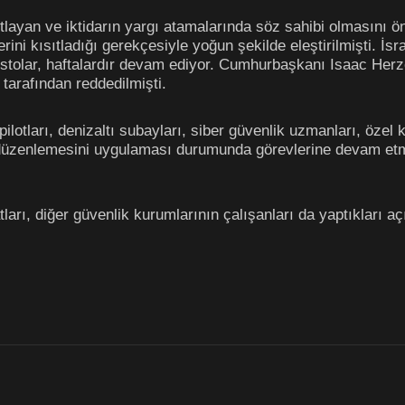
ıtlayan ve iktidarın yargı atamalarında söz sahibi olmasını ö
erini kısıtladığı gerekçesiyle yoğun şekilde eleştirilmişti. İ
estolar, haftalardır devam ediyor. Cumhurbaşkanı Isaac Herzo
 tarafından reddedilmişti.
ilotları, denizaltı subayları, siber güvenlik uzmanları, özel 
 düzenlemesini uygulaması durumunda görevlerine devam etm
ilatları, diğer güvenlik kurumlarının çalışanları da yaptıklar