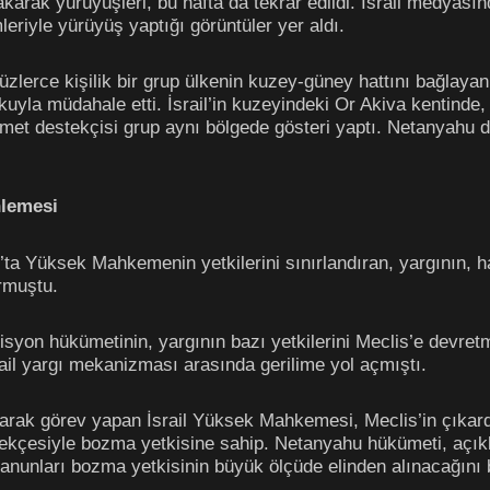
karak yürüyüşleri, bu hafta da tekrar edildi. İsrail medyasın
eriyle yürüyüş yaptığı görüntüler yer aldı.
üzlerce kişilik bir grup ülkenin kuzey-güney hattını bağlayan 
kuyla müdahale etti. İsrail’in kuzeyindeki Or Akiva kentind
met destekçisi grup aynı bölgede gösteri yaptı. Netanyahu de
nlemesi
ta Yüksek Mahkemenin yetkilerini sınırlandıran, yargının, ha
urmuştu.
isyon hükümetinin, yargının bazı yetkilerini Meclis’e devr
ail yargı mekanizması arasında gerilime yol açmıştı.
arak görev yapan İsrail Yüksek Mahkemesi, Meclis’in çıkardı
erekçesiyle bozma yetkisine sahip. Netanyahu hükümeti, açı
nunları bozma yetkisinin büyük ölçüde elinden alınacağını b