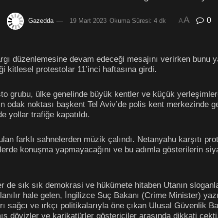
A
0
Gazedda
19 Mart 2023
Okuma Süresi: 4 dk
A
argı düzenlemesine devam edeceği mesajını verirken bunu y
 kitlesel protestolar 11’inci haftasına girdi.
to grubu, ülke genelinde büyük kentler ve küçük yerleşimlere
rin odak noktası başkent Tel Aviv’de polis kent merkezinde ge
yollar trafiğe kapatıldı.
lan farklı sahnelerden müzik çalındı. Netanyahu karşıtı prote
elerde konuşma yapmayacağını ve bu adımla gösterilerin siya
iler de sık sık demokrasi ve hükümete hitaben Utanın sloganl
lanılır hale gelen, İngilizce Suç Bakanı (Crime Minister) yaz
ırı sağcı ve ırkçı politikalarıyla öne çıkan Ulusal Güvenlik
 dövizler ve karikatürler göstericiler arasında dikkati çekti