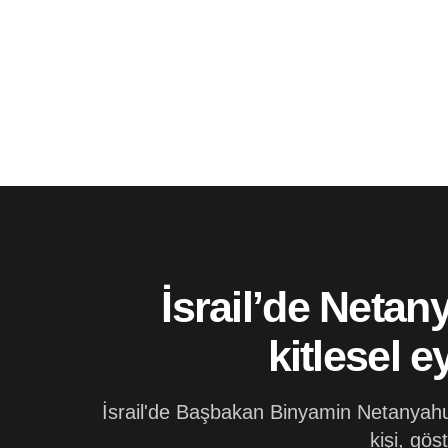
İsrail’de Neta
kitlesel 
İsrail'de Başbakan Binyamin Netanyahu'nu
kişi, gös