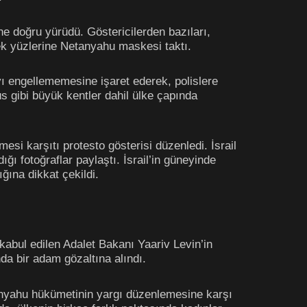
e doğru yürüdü. Göstericilerden bazıları,
k yüzlerine Netanyahu maskesi taktı.
ıyı engellememesine işaret ederek, polislere
s gibi büyük kentler dahil ülke çapında
esi karşıtı protesto gösterisi düzenledi. İsrail
ğı fotoğraflar paylaştı. İsrail’in güneyinde
ğına dikkat çekildi.
abul edilen Adalet Bakanı Yaariv Levin’in
da bir adam gözaltına alındı.
tanyahu hükümetinin yargı düzenlemesine karşı