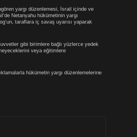
ngören yargı düzenlemesi, İsrail içinde ve
srail’de Netanyahu hükümetinin yargı
g’un, taraflara iç savaş uyarısı yaparak
kuvvetler gibi birimlere bağlı yüzlerce yedek
eyeceklerini veya eğitimlere
ı açıklamalarla hükümetin yargı düzenlemelerine