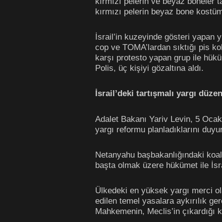
kırmızı pelerin ve beyaz boneler ta
kırmızı pelerin beyaz bone kostüml
İsrail’in kuzeyinde gösteri yapan y
cop ve TOMA’lardan sıktığı pis ko
karşı protesto yapan grup ile hükü
Polis, üç kişiyi gözaltına aldı.
İsrail’deki tartışmalı yargı düze
Adalet Bakanı Yariv Levin, 5 Ocak’
yargı reformu planladıklarını duy
Netanyahu başbakanlığındaki koal
başta olmak üzere hükümet ile İsr
Ülkedeki en yüksek yargı merci ol
edilen temel yasalara aykırılık g
Mahkemenin, Meclis’in çıkardığı ka