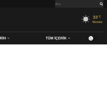
33
°C
Nicosia
RİH
TÜM İÇERİK