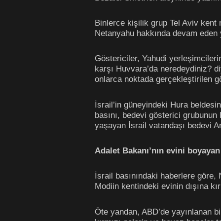
Binlerce kişilik grup Tel Aviv ken
Netanyahu hakkında devam eden yo
Göstericiler, Yahudi yerleşimcileri
karşı Huvvara’da neredeydiniz? diy
onlarca noktada gerçekleştirilen gös
İsrail’in güneyindeki Hura beldesi
basını, bedevi gösterici grubunun B
yaşayan İsrail vatandaşı bedevi Ar
Adalet Bakanı’nın evini boyayan 
İsrail basınındaki haberlere göre
Modiin kentindeki evinin dışına kı
Öte yandan, ABD’de yayınlanan bir