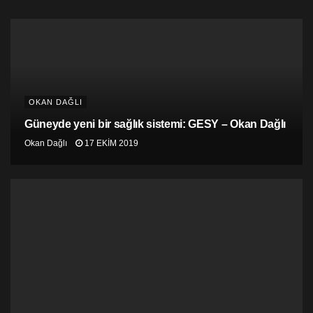
Avrupa Parlamentosu’nda dünyayala ayni dili konuşan
sesimiz ve yüreğimiz olacak bir insana o kadar
ihtiyacımız vardı ki, o şansı Niyazi ve AKEL ile
yakaladık.
Yüz yıllık geçmişinde günahlarıyla sevaplarıyla adada
toplumların birlikteliğine önem vermiş, milliyetçi
OKAN DAĞLI
düşünceyi olabildiğince dışlamaya çalışmış bir partiyle
beraber siyasi tarihimizi yeniden yazabilirdik.
Güneyde yeni bir sağlık sistemi: GESY – Okan Dağlı
Okan Dağlı
17 EKIM 2019
26 Mayıs: Adadaki siyasetin parametrelerini
değiştiren tarih!
Ve…
Adamızda ilk kez tek seçim bölgesi olduğu gerçeğini
yaşadık. Karpaz’dan Baf’a kadar sınır tanımaksızın iki
dilli, iki toplumlu, ulusötesi bir anlayışla siyasi
propagandaya tanıklık ettik.
Tek bir parti listesinden Kıbrıslı Türk ve Kıbrıslı Rum
adaylar ayni hedef doğrultusunda, adanın tümünde