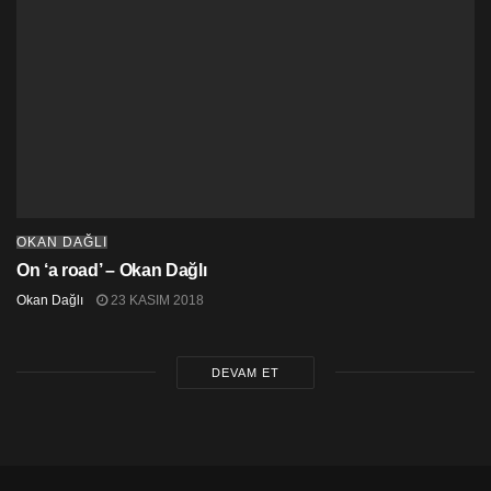
yapılmaktadır. Sistemde hizmet vermek isteyen Kıbrıs
Cumhuriyeti vatandaşı olup yeni kayıt yaptıracak
Kıbrıslı Türk doktorlardan da iyi derece Rumca
(Yunanca) şartı aranması sistemin bir başka
hendikapıdır. Geçmiş yıllarda Kıbrıs Cumhuriyeti Sağlık
Bakanlığı’na kayıdı olan Kıbrıslı Türk doktorlar tüm
işlemlerini eksiksiz yapmak şartıyla bu sisteme kayıt
yaptırıp çalışabilirler.
*
https://cyprus-mail.com/2017/06/16/cost-gesy-will-pay/
OKAN DAĞLI
On ‘a road’ – Okan Dağlı
Okan Dağlı
23 KASIM 2018
DEVAM ET