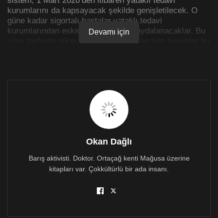
kurumlarını da kapsayacak şekilde genişletilecek. O
güne kadar sigortalı hastalar yataklı tedavi
kurumlarından eskiden olduğu gibi faydalanacaklar. Bu
Devamı için
süre zarfında güneyde sigortalı çalışan tüm kesimler bu
sisteme dahil olması planlanmaktadır.
Sistem dışında kalanlar yani GESY’e kayıtlı olmayan
sigortalılar, emekliler veya sağlık sunucuları bu
sistemin olanaklarından yararlanamayacaklar. Sistemin
dışında kalanlar, sağlık servislerinden, ilaç, tekik,
ameliyat ve diğer tüm unsurlardan ancak ücretli
yararlanabilecekler!
Adanın güney yarısında Kıbrıs Cumhuriyeti’nde sigortalı
Okan Dağlı
çalışanlar, vatandaş olsun olmasın sisteme kayıt
Barış aktivisti. Doktor. Ortaçağ kenti Mağusa üzerine
olmaları halinde bu sistemden yararlanacaklar.
kitapları var. Çokkültürlü bir ada insanı.
Vatandaşlık koşulu aranmamaktadır.
1 Mart 2019’dan itibaren hayata geçen GESY şu anda
hastane dışı bakımı kapsamaktadır. Çalışanlar ve
emekliler, gelirliler gelirlerinin % 1,7’sini, işverenler %