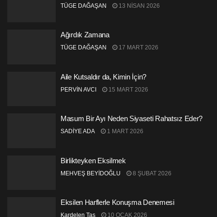
TÜGE DAĞAŞAN
13 NISAN 2026
Ağırdık Zamana
TÜGE DAĞAŞAN
17 MART 2026
Aile Kutsaldır da, Kimin İçin?
PERVİN AVCI
15 MART 2026
Masum Bir Ayı Neden Siyaseti Rahatsız Eder?
SADİYE ADA
1 MART 2026
Birlikteyken Eksilmek
MEHVEŞ BEYİDOĞLU
8 ŞUBAT 2026
Eksilen Harflerle Konuşma Denemesi
Kardelen Taş
10 OCAK 2026