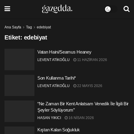
Ana Sayfa
Tag
edebiyat
Etiket:
edebiyat
Vatan Haini/Seamus Heaney
LEVENT ATİKOĞLU
11 HAZIRAN 2026
Son Kullanma Tarihi*
LEVENT ATİKOĞLU
22 MAYIS 2026
“Ne Zaman Bir Kent Anlatsam Venedik İle İlgili Bir
Şeyler Söylüyorum”
HASAN YIKICI
16 NISAN 2026
Kıştan Kalan Soğukluk