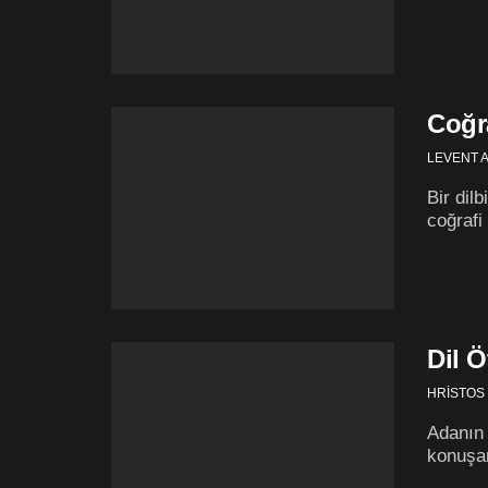
Coğr
LEVENT 
Bir dil
coğrafi
Dil Ö
HRİSTOS
Adanın 
konuşan