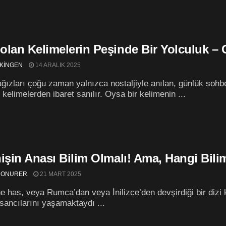
olan Kelimelerin Peşinde Bir Yolculuk – 
KİNGEN
14 ARALIK 2025
ağızları çoğu zaman yalnızca nostaljiyle anılan, günlük sohb
 kelimelerden ibaret sanılır. Oysa bir kelimenin ...
işin Anası Bilim Olmalı! Ama, Hangi Bili
 ONURER
21 MART 2025
e has, veya Rumca’dan veya İnilizce’den devşirdiği bir dizi keli
ancılarını yaşamaktaydı ...