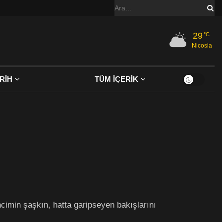
29
°C
Nicosia
RİH
TÜM İÇERİK
cimin şaşkın, hatta garipseyen bakışlarını