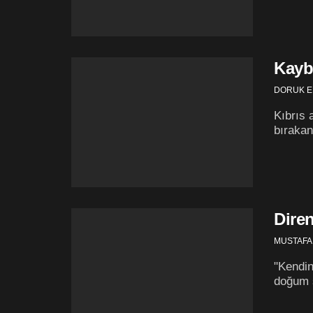
Kayb
DORUK E
Kıbrıs 
bırakan
Diren
MUSTAFA
"Kendin
doğum s