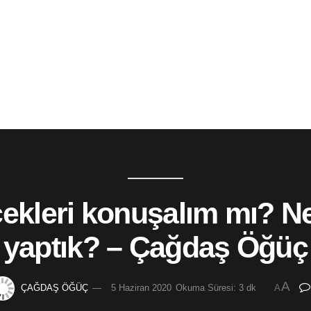
çekleri konuşalım mı? N
yaptık? – Çağdaş Öğüç
A
ÇAĞDAŞ ÖĞÜÇ
5 Haziran 2020
Okuma Süresi: 3 dk
A