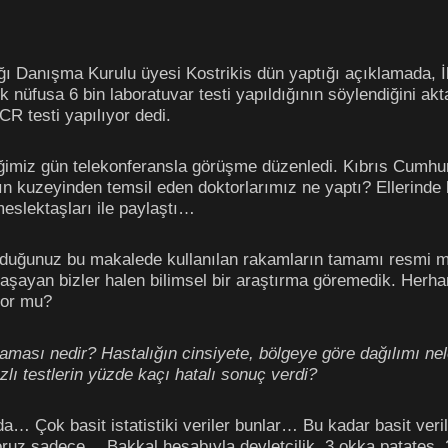
ı Danışma Kurulu üyesi Kostrikis dün yaptığı açıklamada, İk
k nüfusa 6 bin laboratuvar testi yapıldığının söylendiğini aktard
PCR testi yapılıyor dedi.
ğimiz gün telekonferansla görüşme düzenledi. Kıbrıs Cumhuriy
s’ın kuzeyinden temsil eden doktorlarımız ne yaptı? Ellerinde 
meslektaşları ile paylaştı…
duğunuz bu makalede kullanılan rakamların tamamı resmi ma
e yaşayan bizler halen bilimsel bir araştırma göremedik. Herha
zor mu?
aması nedir? Hastalığın cinsiyete, bölgeye göre dağılımı nel
lı testlerin yüzde kaçı hatalı sonuç verdi?
… Çok basit istatistiki veriler bunlar… Bu kadar basit veril
yoruz sadece… Bakkal hesabıyla devletçilik. 3 okka patates