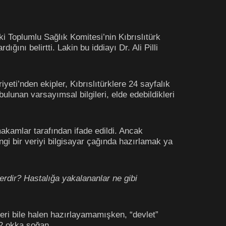
i Toplumlu Sağlık Komitesi’nin Kıbrıslıtürk
ığını belirtti. Lakin bu iddiayı Dr. Ali Pilli
eti’nden ekipler, Kıbrıslıtürklere 24 sayfalık
bulunan varsayımsal bilgileri, elde edebildikleri
kamlar tarafından ifade edildi. Ancak
ngi bir veriyi bilgisayar çağında hazırlamak ya
erdir? Hastalığa yakalananlar ne gibi
eri bile halen hazırlayamamışken, “devlet”
, 2 okka soğan…