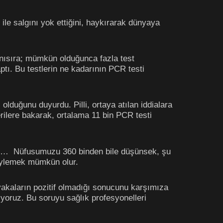
le salgını yok ettiğini, haykırarak dünyaya
anısıra; mümkün olduğunca fazla test
ptı. Bu testlerin ne kadarının PCR testi
olduğunu duyurdu. Pilli, ortaya atılan iddialara
verilere bakarak, ortalama 11 bin PCR testi
 de… Nüfusumuzu 360 binden bile düşünsek, şu
öylemek mümkün olur.
r, vakaların pozitif olmadığı sonucunu karşımıza
miyoruz. Bu soruyu sağlık profesyonelleri