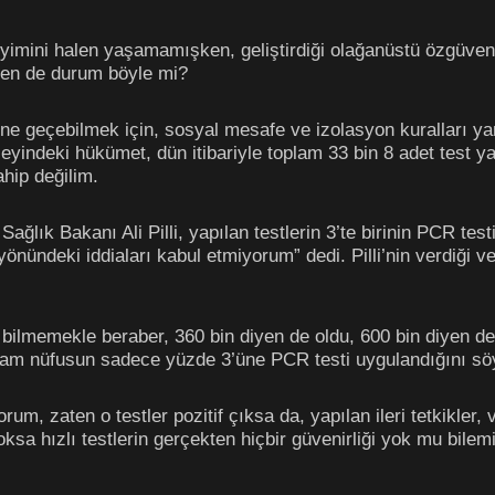
yimini halen yaşamamışken, geliştirdiği olağanüstü özgüven i
ten de durum böyle mi?
ne geçebilmek için, sosyal mesafe ve izolasyon kuralları y
eyindeki hükümet, dün itibariyle toplam 33 bin 8 adet test ya
ahip değilim.
ık Bakanı Ali Pilli, yapılan testlerin 3’te birinin PCR testi 
ı yönündeki iddiaları kabul etmiyorum” dedi. Pilli’nin verdiği 
bilmemekle beraber, 360 bin diyen de oldu, 600 bin diyen
plam nüfusun sadece yüzde 3’üne PCR testi uygulandığını s
yorum, zaten o testler pozitif çıksa da, yapılan ileri tetkikle
oksa hızlı testlerin gerçekten hiçbir güvenirliği yok mu bile