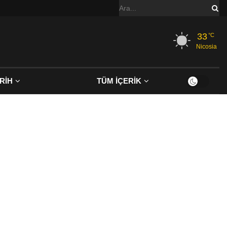
33
°C
Nicosia
RİH
TÜM İÇERİK