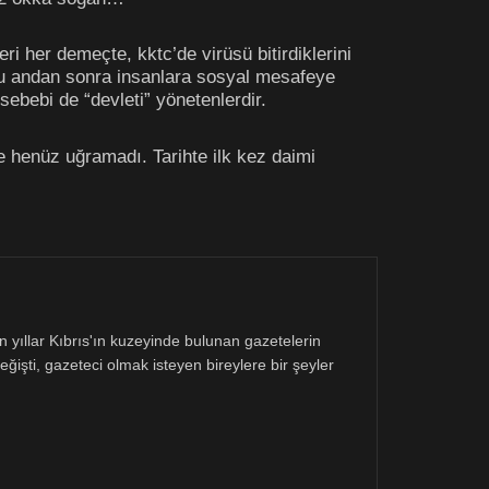
ri her demeçte, kktc’de virüsü bitirdiklerini
Bu andan sonra insanlara sosyal mesafeye
bebi de “devleti” yönetenlerdir.
e henüz uğramadı. Tarihte ilk kez daimi
 yıllar Kıbrıs'ın kuzeyinde bulunan gazetelerin
işti, gazeteci olmak isteyen bireylere bir şeyler