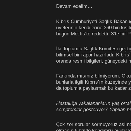
Devam edelim…
Kıbrıs Cumhuriyeti Sağlık Bakanlığ
üyelerinin kendilerine 360 bin kişili
bugün Meclis’te reddetti. 3’te bir 
İki Toplumlu Sağlık Komitesi geçti
bilimsel bir rapor hazırladı. Kıbrı
oranda resmi bilgileri, güneydeki 
Farkında mısınız bilmiyorum. Oku
bunlarla ilgili Kıbrıs’ın kuzeyind
da toplumla paylaşmak bu kadar 
Hastalığa yakalananların yaş ortal
semptomlar gösteriyor? Yapılan hız
Çok zor sorular sormuyoruz aslında
olmanın kibriyle kendimizi avutu