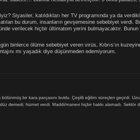
iyiz? Siyasiler, katıldıkları her TV programında ya da verdikle
ratılan bu durum, insanların gevşemesine sebebiyet verdi. 
e verilecek hiçbir ültimatom yerini bulmayacaktır. Bunun se
gün binlerce ölüme sebebiyet veren virüs, Kıbrıs’ın kuzeyin
ntajını mı yaşadık diye düşünmeden edemiyorum.
lünmüş bir kara parçasını buldu. Çeşitli eğitim süreçleri geçirdi. Uzun
düz demedi; hizmet verdi. Maddi/manevi hiçbir hakkı alamadı. Sektör değ