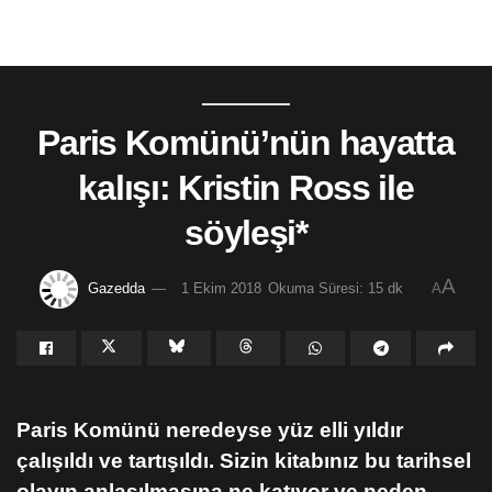
Paris Komünü’nün hayatta
kalışı: Kristin Ross ile
söyleşi*
A
Gazedda
1 Ekim 2018
Okuma Süresi: 15 dk
A
Paris Komünü neredeyse yüz elli yıldır
çalışıldı ve tartışıldı. Sizin kitabınız bu tarihsel
olayın anlaşılmasına ne katıyor ve neden