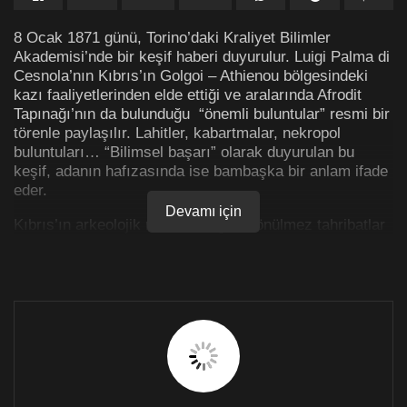
8 Ocak 1871 günü, Torino’daki Kraliyet Bilimler
Akademisi’nde bir keşif haberi duyurulur. Luigi Palma di
Cesnola’nın Kıbrıs’ın Golgoi – Athienou bölgesindeki
kazı faaliyetlerinden elde ettiği ve aralarında Afrodit
Tapınağı’nın da bulunduğu “önemli buluntular” resmi bir
törenle paylaşılır. Lahitler, kabartmalar, nekropol
buluntuları… “Bilimsel başarı” olarak duyurulan bu
keşif, adanın hafızasında ise bambaşka bir anlam ifade
eder.
Devamı için
Kıbrıs’ın arkeolojik mirasında geri dönülmez tahribatlar
bırakan Luigi Palma di Cesnola, yalnızca antik eser
kaçakçılığıyla değil; adanın kültürel mirasını kökünden
söken, hafızasını sömürgeleştiren ve tarihsel
sürekliliğini parçalayarak “taşınabilir hazinelere”
indirgeyen bir figür olarak hatırlanıyor.
Osmanlı yönetiminin son dönemine denk gelen yaklaşık
on yıllık süreçte, 1865’in sonlarından 1877’ye kadar,
ABD’nin Larnaka konsolosu olarak görev yapan