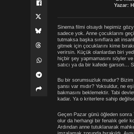
Yazar: H
Sinema filmi olsaydı hepimiz gözya
sadece yok. Anne çocuklarını geçin
tutmaksa başka sınıflara ait insan
gitmek için çocuklarını kime bıra
verirsin. Küçük olanlardan biri ye
hiçbir şey yapmamasını söyler ve 
satıcı ya da bir kafede garson… S
Bu bir sorumsuzluk mudur? Bizim v
şansı var mıdır? Yoksuldur, ne eşi
bakmasını beklemektir. Tabi devleti
kadar. Ya o kriterlere sahip değil
Geçen Pazar günü öğleden sonra 7 
olur da herhangi bir fenalık gelir 
Ardından anne tutuklanarak mahkem
imzalamak zorunda bırakıldı. Ayn