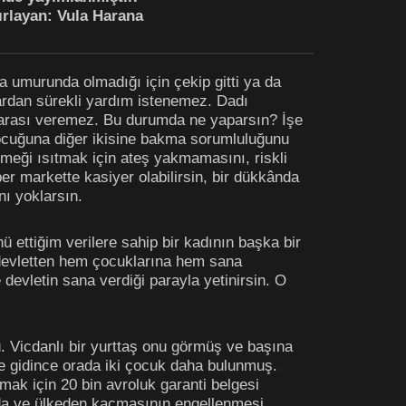
ırlayan: Vula Harana
a umurunda olmadığı için çekip gitti ya da
lardan sürekli yardım istenemez. Dadı
ı parası veremez. Bu durumda ne yaparsın? İşe
çocuğuna diğer ikisine bakma sorumluluğunu
emeği ısıtmak için ateş yakmamasını, riskli
r markette kasiyer olabilirsin, bir dükkânda
nı yoklarsın.
ettiğim verilere sahip bir kadının başka bir
k devletten hem çocuklarına hem sana
 devletin sana verdiği parayla yetinirsin. O
 Vicdanlı bir yurttaş onu görmüş ve başına
vine gidince orada iki çocuk daha bulunmuş.
ak için 20 bin avroluk garanti belgesi
da ve ülkeden kaçmasının engellenmesi