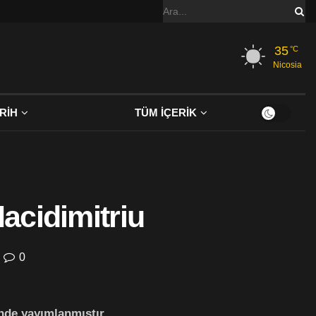
35
°C
Nicosia
RİH
TÜM İÇERİK
Hacidimitriu
0
’nde yayımlanmıştır.