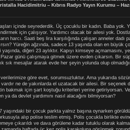
ristalla Hacidimitriu – Kıbrıs Radyo Yayın Kurumu – Haz
şları içinde seyrederdik. Üç çocuklu bir kadın. Baba yok. Y
dirmek için çalışıyor. Yardımcı olacak bir ailesi yok. Dost
ların harcı. Saati beş lira karşılığında çalışan anneler dad
kırsın? Yüreğin ağzında, sadece 13 yaşında olan en büyük 
di yaşında, diğeri 23 aylıktır. Kapıyı kimseye açmamasını, y
Pazar günü çalışmaya gitmek üzere evden çıkarsın. Bir süpe
ık sık mesajlar atarak evde her şeyin yolunda olup olmadığı
erilerimize göre evet, sorumsuzluktur. Ama yukarıda sözünü 
 vardır ne de yakınlarda el uzatacak bir ailesi. Bir seçene
n bakmak için şart koştuğu kriterleri yerine getiriyorsan. Ve
sen ya da devlet yardımını nasıl alacağını bilmiyorsan?
yaşındaki bir çocuk parkta yalnız başına oynarken görüldü.
korkusuyla alıp polise teslim etmiş. Polis çocukla birlikte e
eye çıkarıldı ve dava görülene kadar tutuklu olarak kalmam
ı zamanda haftada üç kez polis karakoluna görünmek zorun