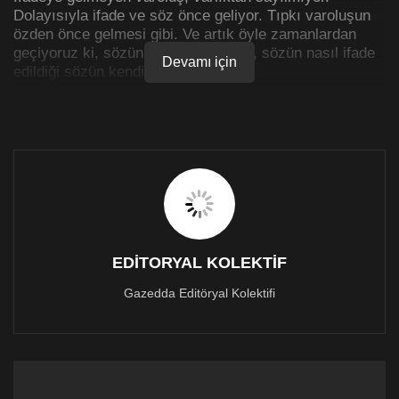
Dolayısıyla ifade ve söz önce geliyor. Tıpkı varoluşun
özden önce gelmesi gibi. Ve artık öyle zamanlardan
geçiyoruz ki, sözün ifadesi yetmiyor, sözün nasıl ifade
Devamı için
edildiği sözün kendisini belirliyor.
Sosyal medyanın hayatlarımızda sonsuzca tahakküm
kurduğu, her şeyin, başta bilgi olmak üzere hızın
kazanında kaynadığı, ama bir o kadar da çabuk
buharlaştığı bir dönemde nasıl bir söz ve nasıl bir ifade
kanalı kurabiliriz ki?
Gazeddakıbrıs, belki de bu söz ve ifade kanalının basit
bir deneyidir. Bir çeşit kaçış çizgisi. Hızdan, son dakika
haberlerinden, patron medyasının rekabetinden, bilginin
EDİTORYAL KOLEKTİF
ve içeriğin acımasızca imaja ve tüketime bırakıldığı bir
enformasyon bağlamından kaçışın.
Gazedda Editöryal Kolektifi
Hızın girdabına düşmeden, tüketimin bayağılığına ve
kolaycılığına, imajın cazibesine kapılmadan, sizlere
yavaş ve özgün haberler, olabildiğince de nitelikli
içerikler sunmaya çalışıyoruz. Bunu yaparken de
sadece kendimize değil aynı zamanda okuyanlara,