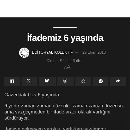
İfademiz 6 yaşında
EDİTORYAL KOLEKTİF
29 Ekim 2018
Okuma Süresi: 3 dk
A
A
Gazeddakıbrıs 6 yaşında.
6 yıldır zaman zaman düzenli,
zaman zaman düzensiz
ama vazgeçmeden bir ifade aracı olarak varlığını
sürdürüyor.
İfadeye gelmeyen varoluş, varlıktan sayılmıyor.