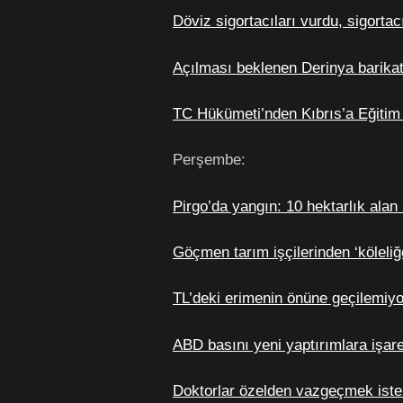
Döviz sigortacıları vurdu, sigortacı
Açılması beklenen Derinya barikat
TC Hükümeti’nden Kıbrıs’a Eğiti
Perşembe:
Pirgo’da yangın: 10 hektarlık alan 
Göçmen tarım işçilerinden ‘köleliğe
TL’deki erimenin önüne geçilemiyo
ABD basını yeni yaptırımlara işare
Doktorlar özelden vazgeçmek ist