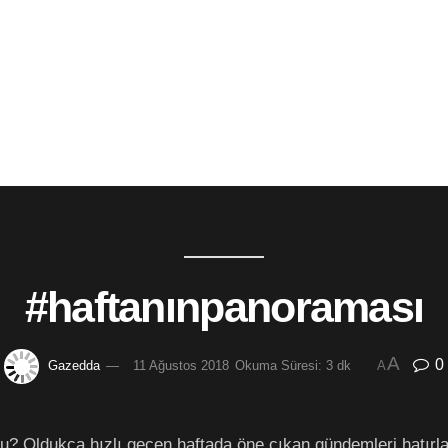
#haftanınpanoraması
A
0
Gazedda
11 Ağustos 2018
Okuma Süresi: 3 dk
A
du? Oldukça hızlı geçen haftada öne çıkan gündemleri hatırl