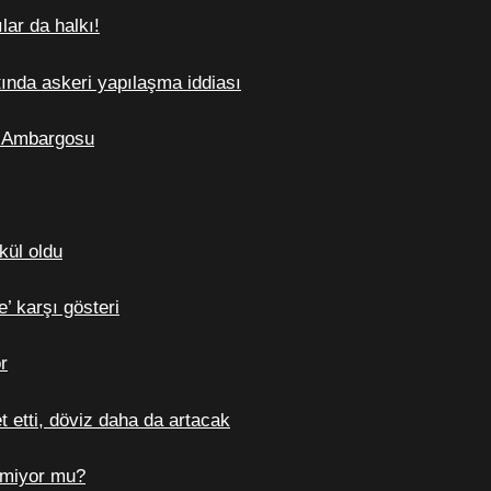
lar da halkı!
ında askeri yapılaşma iddiası
m Ambargosu
kül oldu
’ karşı gösteri
r
t etti, döviz daha da artacak
emiyor mu?