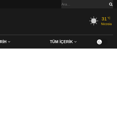
31
°C
Nicosia
RİH
TÜM İÇERİK