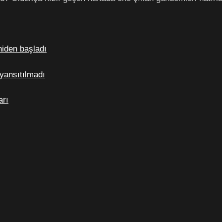
iden başladı
 yansıtılmadı
arı