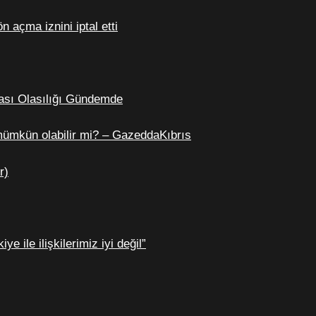
n açma iznini iptal etti
flası Olasılığı Gündemde
mümkün olabilir mi? – GazeddaKıbrıs
r)
e ile ilişkilerimiz iyi değil”