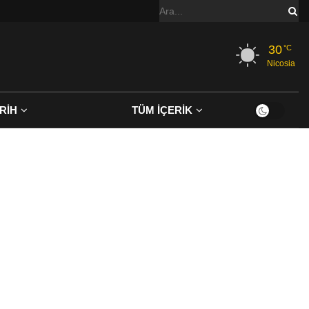
30
°C
Nicosia
RİH
TÜM İÇERİK