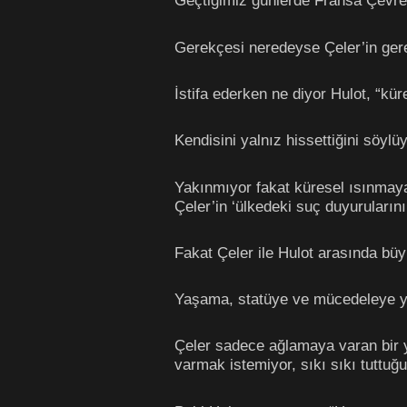
Geçtiğimiz günlerde Fransa Çevr
Gerekçesi neredeyse Çeler’in ger
İstifa ederken ne diyor Hulot, “kür
Kendisini yalnız hissettiğini söylüy
Yakınmıyor fakat küresel ısınmaya k
Çeler’in ‘ülkedeki suç duyuruların
Fakat Çeler ile Hulot arasında büyü
Yaşama, statüye ve mücedeleye 
Çeler sadece ağlamaya varan bir ya
varmak istemiyor, sıkı sıkı tuttu