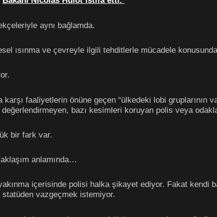
e
Bakanı Nicolas Hulot istifa etti.
ekçeleriyle aynı bağlamda.
esel ısınma ve çevreyle ilgili tehditlerle mücadele konusunda
or.
arşı faaliyetlerin önüne geçen “ülkedeki lobi gruplarının var
ı değerlendirmeyen, bazı kesimleri koruyan polis veya odaklar
k bir fark var.
yaklaşım anlamında…
kınma içerisinde polisi halka şikayet ediyor. Fakat kendi baş
ğu statüden vazgeçmek istemiyor.