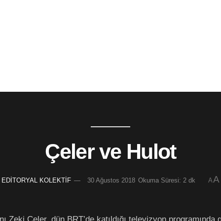
Çeler ve Hulot
A
EDİTORYAL KOLEKTİF
30 Ağustos 2018
Okuma Süresi: 2 dk
A
 Zeki Çeler, dün BRT’de katıldığı televizyon programında geç