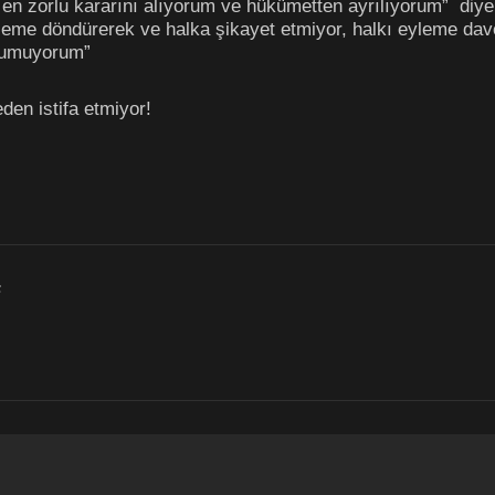
 en zorlu kararını alıyorum ve hükümetten ayrılıyorum” diyer
eyleme döndürerek ve halka şikayet etmiyor, halkı eyleme dave
i umuyorum”
den istifa etmiyor!
F