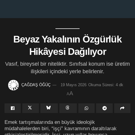
Beyaz Yakalının Özgürlük
Hikâyesi Dağılıyor
Vasıf, bireysel bir niteliktir. Sınıfsal konum ise üretim
ilişkileri içindeki yerle belirlenir.
ÇAĞDAŞ ÖĞÜÇ
19 Mayıs 2026
Okuma Süresi: 4 dk
A
A
Emek tartışmalarında en büyük ideolojik
müdahalelerden biri, “işçi” kavramının daraltılarak
etkisizleştirilmesidir. İşçi, uzun yıllar boyunca