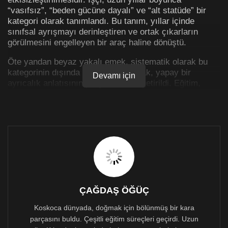
“vasıfsız”, “beden gücüne dayalı” ve “alt statüde” bir
kategori olarak tanımlandı. Bu tanım, yıllar içinde
sınıfsal ayrışmayı derinleştiren ve ortak çıkarların
görülmesini engelleyen bir araç haline dönüştü.
Öte yandan beyaz yakalı emek, sistematik olarak bu
kategorinin dışında konumlandırılarak, yapay bir
Devamı için
ayrıcalık anlatısının parçası haline getirildi. Eğitim,
diploma, ofis ortamı ve görece yüksek ücretler… Bu
anlatının işlevi yalnızca “moral vermek” ya da bir
kariyer vaadi sunmak değildi. Bu anlatı çok daha
yapısal bir rol oynadı. Beyaz yakalı emeğin, üretim
ilişkileri içindeki konumu ile algısı arasına bilinçli bir
mesafe yerleştirdi.
Peki ama, bu mesafe nasıl kuruldu?
Beyaz yakalı emeğe sınıfsal değil, bireysel bir kimlik
ÇAĞDAŞ ÖĞÜÇ
atfedildi. “Profesyonel”, “uzman”, “lider”, “danışman”,
“kariyer sahibi” gibi kavramlar, emek ilişkisinin üzerini
Koskoca dünyada, doğmak için bölünmüş bir kara
örten ideolojik kategoriler olarak işlev gördü. Böylece
parçasını buldu. Çeşitli eğitim süreçleri geçirdi. Uzun