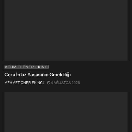
düşüncenin ifade edilmesinden korkarlar.
Bölünmüş adamızın kuzey yarısında yaşanan bin bir
rezilliğe bir kez daha tiyatro oyununun yasaklanması
eklendi. Bu yasaklama düşünce ve ifade özgürlüğüne,
barışa bir yasaklamadır. Hadi bu yasaklama karşısında da
susalım… Susalım kendi bencil hesaplarımızın buzlu
sularında donarak. Susalım, susalım ki sıra bir bir herkese
gelsin.
MEHMET ÖNER EKINCI
Ceza İnfaz Yasasının Gerekliliği
MEHMET ÖNER EKİNCİ
4 AĞUSTOS 2026