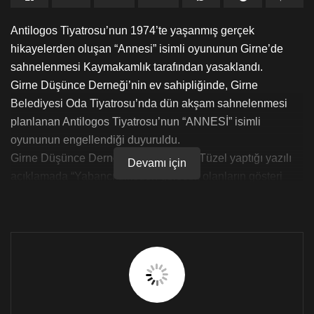
Antilogos Tiyatrosu’nun 1974’te yaşanmış gerçek
hikayelerden oluşan “Annesi” isimli oyununun Girne’de
sahnelenmesi Kaymakamlık tarafından yasaklandı.
Girne Düşünce Derneği’nin ev sahipliğinde, Girne
Belediyesi Oda Tiyatrosu’nda dün akşam sahnelenmesi
planlanan Antilogos Tiyatrosu’nun “ANNESİ” isimli
oyununun engellendiği duyuruldu.
Girne Düşünce Derneği Başkanı Ziya Tüzel yaptığı yazılı
Devamı için
açıklamada “Yabancı ülkeden gelecek olanların gösteri
yapması Kaymakamlık tarafından izne tabidir kuralı mesai
bitim saatlerinde bize bildirildiği için oyunu ertelemek
zorunda kaldık” ifadelerini kullandı.
Tamamen absürd bir gerekçe ile Antilogos Tiyatrosu’nun
oyununun engellenmesi daha doğrusu yasaklanması,
barıştan, halkların yakınlaşmasından korkan gerici faşizan
bir anlayışın sonucudur.