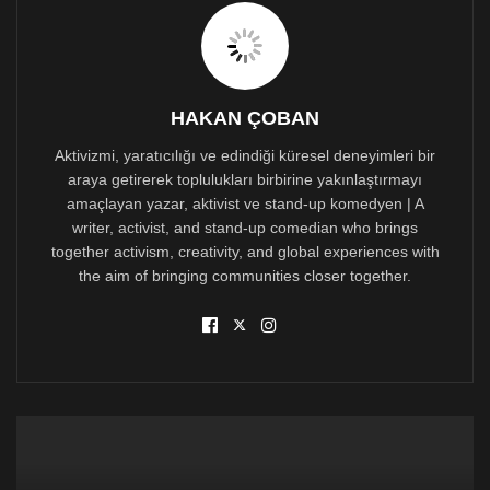
hikâyesi.
Bu söyleşi serisinin ilk konuğu Ardıç Taşçıoğlu. Ardıç,
genç yaşlarda Mağusa bölgesinde, hatta ada genelinde
katıldığı ve organize ettiği etkinliklerle dikkat çekti.
HAKAN ÇOBAN
Eğitimi için önce İngiltere’ye, ardından Barcelona’ya
gitti. Burada yakaladığı çalışma fırsatları, adaya
Aktivizmi, yaratıcılığı ve edindiği küresel deneyimleri bir
dönüşünü ertelemesine neden oldu. Ardıç, hem çalışıp
araya getirerek toplulukları birbirine yakınlaştırmayı
hem de 20’lerinin sonlarını Barcelona’da geçirmeyi
amaçlayan yazar, aktivist ve stand-up komedyen | A
seçti.
writer, activist, and stand-up comedian who brings
together activism, creativity, and global experiences with
Şimdi, bu yolculukları ve aldığı kararları Ardıç’tan
dinlemek için biraz sohbet edelim.
the aim of bringing communities closer together.
1) Ardıç Taşcıoğlu kimdir?
“Ardıç Taşçıoğlu, 15 yaşından beridir sivil toplumda yer
alan, farklı sportif, kültürel ve sanat aktivitelerini hobi
edinmiş; memleket gayesi çok olsa da son sekiz yıldır
eğitim, gelişim ve farklı deneyimler edinmek için bir
süre yurt dışında yaşamaya karar vermiş, fakat
ülkesinden umudunu hiç kesmemiş, gururlu bir