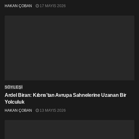
önümüzdeki sene hem dünyayı daha çok gezmek hem
HAKAN ÇOBAN
17 MAYIS 2026
de Kıbrıs’la olan bağlarımı tekrardan güçlendirmek için
planlar yapmaktayım.”
SÖYLEŞİ
Ardel Biran: Kıbrıs’tan Avrupa Sahnelerine Uzanan Bir
Yolculuk
HAKAN ÇOBAN
13 MAYIS 2026