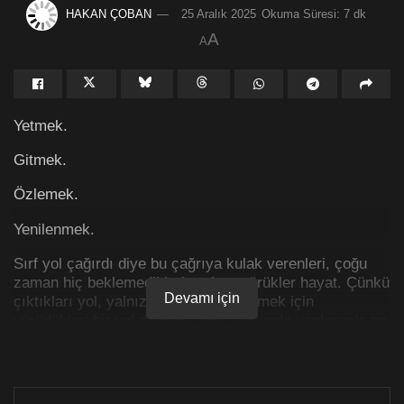
HAKAN ÇOBAN
25 Aralık 2025
Okuma Süresi: 7 dk
A
A
Yetmek.
Gitmek.
Özlemek.
Yenilenmek.
Sırf yol çağırdı diye bu çağrıya kulak verenleri, çoğu
zaman hiç beklemedikleri yerlere sürükler hayat. Çünkü
Devamı için
çıktıkları yol, yalnızca bir şeyler görmek için
yürüdükleri bir yol değildir; aynı zamanda yanlarında ne
taşıdıklarını, neyi bırakıp neyi daha fazla taşımayi
istediklerini sorguladıkları bir yolculuktur.
İşte bu hikâye, yola sadece yol çağırdığı için çıkanların