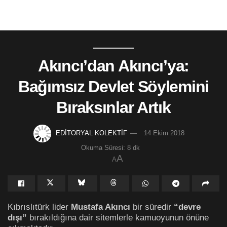
Akıncı’dan Akıncı’ya:
Bağımsız Devlet Söylemini
Bıraksınlar Artık
EDİTORYAL KOLEKTİF
14 Ekim 2018
Okuma Süresi: 8 dk
A
A
Kıbrıslıtürk lider
Mustafa Akıncı
bir süredir
“devre
dışı”
bırakıldığına dair sitemlerle kamuoyunun önüne