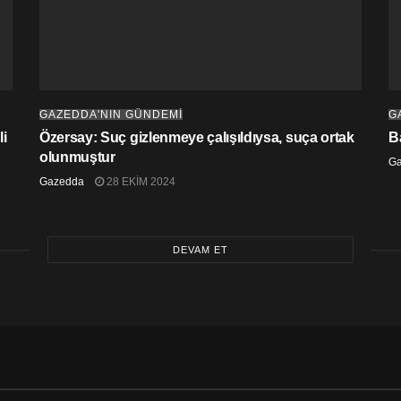
GAZEDDA'NIN GÜNDEMİ
G
i
Özersay: Suç gizlenmeye çalışıldıysa, suça ortak
B
olunmuştur
G
Gazedda
28 EKIM 2024
DEVAM ET