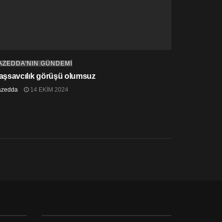
AZEDDA'NIN GÜNDEMİ
aşsavcılık görüşü olumsuz
azedda
14 EKIM 2024