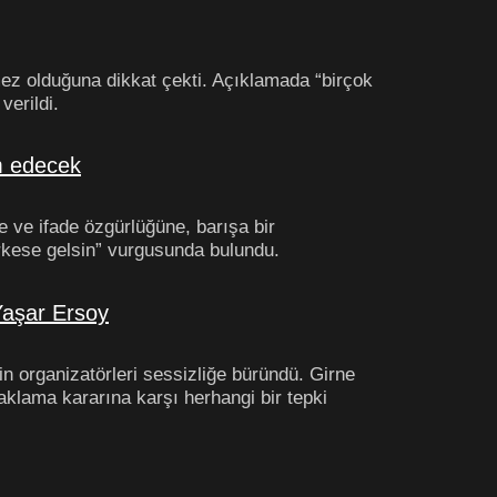
ez olduğuna dikkat çekti. Açıklamada
“birçok
verildi.
m edecek
 ve ifade özgürlüğüne, barışa bir
rkese gelsin” vurgusunda bulundu.
Yaşar Ersoy
n organizatörleri sessizliğe büründü. Girne
klama kararına karşı herhangi bir tepki