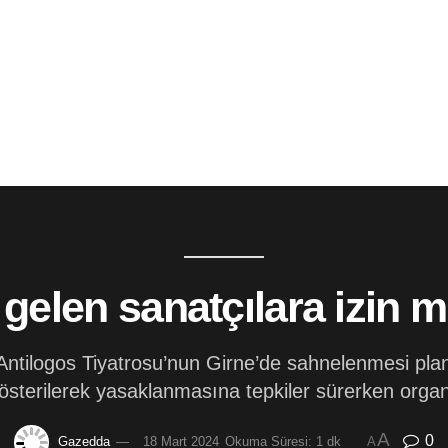
gelen sanatçılara izin mi
Antilogos Tiyatrosu’nun Girne’de sahnelenmesi pla
terilerek yasaklanmasına tepkiler sürerken organiz
A
0
Gazedda
18 Mart 2024
Okuma Süresi: 1 dk
A