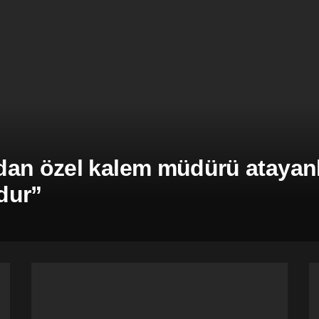
an özel kalem müdürü atayanla
dur”