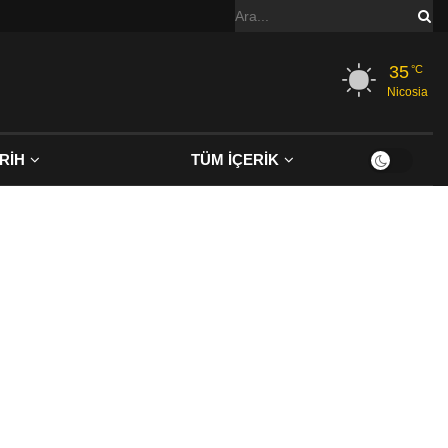
35
°C
Nicosia
RİH
TÜM İÇERİK