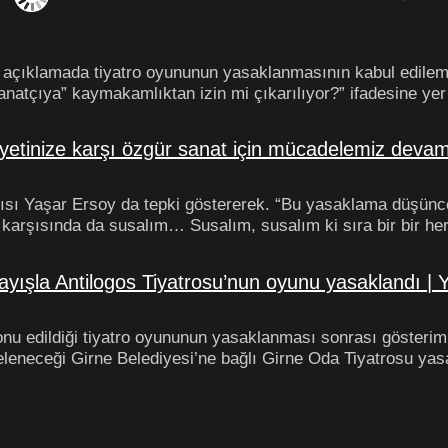
ı açıklamada tiyatro oyununun yasaklanmasının kabul edilem
anatçıya” kaymakamlıktan izin mi çıkarılıyor?” ifadesine yer 
iyetinize karşı özgür sanat için mücadelemiz deva
ısı Yaşar Ersoy da tepki göstererek. “Bu yasaklama düşünce
karşısında da susalım… Susalım, susalım ki sıra bir bir he
ayışla Antilogos Tiyatrosu’nun oyunu yasaklandı | 
nu edildiği tiyatro oyununun yasaklanması sonrası gösterimi
eneceği Girne Belediyesi’ne bağlı Girne Oda Tiyatrosu yasa