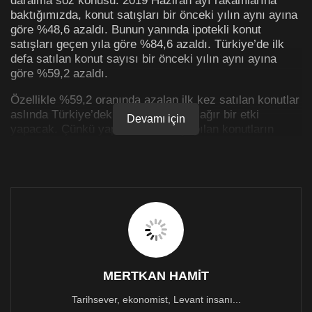
baktığımızda, konut satışları bir önceki yılın aynı ayına
göre %48,6 azaldı. Bunun yanında ipotekli konut
satışları geçen yıla göre %84,6 azaldı. Türkiye’de ilk
defa satılan konut sayısı bir önceki yılın aynı ayına
göre %59,2 azaldı.
Özellikle %59,2 oranında azalan ilk kez satılan konutlar
aslında Türkiye’deki reel sektöre de ağır bir etki
Devamı için
yapacak. Çünkü yap – sat usulü yapılan konutların
önemli bölümünün satılamadığını bu yüzden de
piyasada konut stokunun arttığını göstermektedir. Bu
aynı zamanda müteahhitlerin öz kaynak yerine
bankalardan aldığı kredi karşılığında, varlıklarını nakde
çeviremediğini işaret etmektedir.
Elindeki varlıkları nakde çeviremeyen müteahhitler için
olası iki çözüm vardır. Birincisi, öz kaynaklar ile
borçlarını kapatmaktır; ancak bu sermaye aktarımının
doğrudan bankaya yapılması anlamına geleceğinden
MERTKAN HAMİT
müteahhit firmaları bunu yapmak istemeyecektir. Bir
Tarihsever, ekonomist, Levant insanı...
diğer ihtimal ise yeni borçlarla, yeni projeler üretip; borç