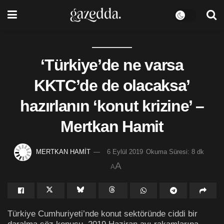
‘Türkiye’de ne varsa
KKTC’de de olacaksa’
hazırlanın ‘konut krizine’ –
Mertkan Hamit
MERTKAN HAMİT
6 Eylül 2019
Okuma Süresi: 8 dk
A
A
Türkiye Cumhuriyeti’nde konut sektöründe ciddi bir
daralma söz konusu. 2019 Haziran ayı rakamlarına