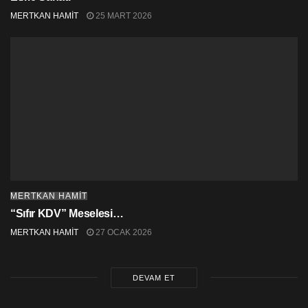
Hakkikaten, ne büyük ülke sevgisiymiş sizinkisi…
MERTKAN HAMİT
25 MART 2026
MERTKAN HAMİT
“Sıfır KDV” Meselesi…
MERTKAN HAMİT
27 OCAK 2026
DEVAM ET