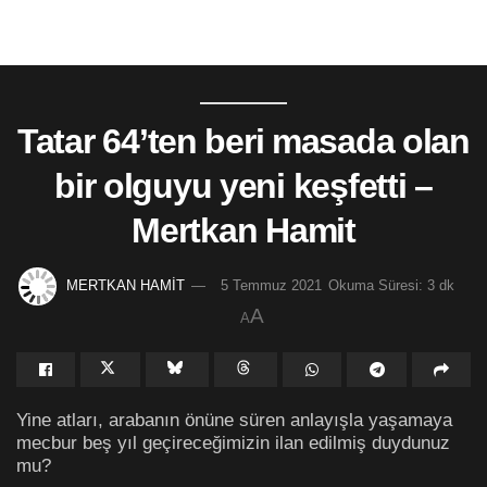
Tatar 64’ten beri masada olan
bir olguyu yeni keşfetti –
Mertkan Hamit
MERTKAN HAMİT
5 Temmuz 2021
Okuma Süresi: 3 dk
A
A
Yine atları, arabanın önüne süren anlayışla yaşamaya
mecbur beş yıl geçireceğimizin ilan edilmiş duydunuz
mu?