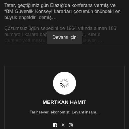
Tatar, geçtiğimiz gün Elazığ’da konferans vermiş ve
“BM Güvenlik Konseyi kararları çözümün önündeki en
büyük engeldir” demiş…
Çözümsüzlüğün sebebini de 1964 yılında alınan 186
numaralı karara bağlamış… Demiş ki, Kıbrıs
Devamı için
Cumhuriyeti meşru devlet olarak görülüyor….
Bizlerin ise “ayrılıkçı” olarak göründüğünü söyledi mi
acaba?…
1964’den beri masada olan bir olguyu belli ki zat-ı aliniz
yeni keşfetmişler…
Yetmemiş, bir de çözümsüzlükle ilgili sorumluluktan
ellerini yıkayıp topu BM’ye atmışlar…
MERTKAN HAMİT
Meşru olmadığı çok geniş bir grup tarafından kabul
edilen bir seçim sonucunda göreve gelen Tatar; Avrupa
Tarihsever, ekonomist, Levant insanı...
Birliği ile oluşturulmuş ilişkileri zora sokmayı başarmış,
Birleşmiş Milletler Güvenlik Konseyi’de çözüme katkı
sağlayamaz demiştir. Hatta, biraz daha ileri gidip Ben