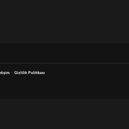
etişim
Gizlilik Politikası