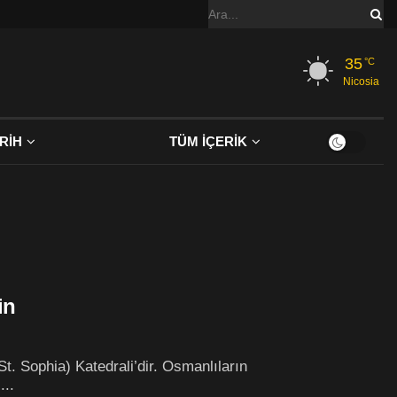
35
°C
Nicosia
RİH
TÜM İÇERİK
in
t. Sophia) Katedrali’dir. Osmanlıların
...