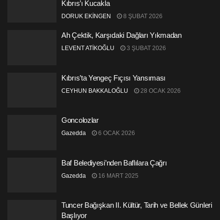
Kıbrıs’ı Kucakla
DORUK EKİNGEN
8 ŞUBAT 2026
Ah Çektik, Karşıdaki Dağları Yıkmadan
LEVENT ATİKOĞLU
3 ŞUBAT 2026
Kıbrıs’ta Yengeç Fıçısı Yansıması
CEYHUN BAKKALOĞLU
28 OCAK 2026
Goncolozlar
Gazedda
6 OCAK 2026
Baf Belediyesi’nden Baflılara Çağrı
Gazedda
16 MART 2025
Tuncer Bağışkan II. Kültür, Tarih ve Bellek Günleri
Başlıyor