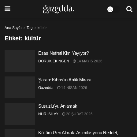
Ana Sayfa
Tag
kültür
Etiket:
kültür
Esas Nefreti Kim Yayıyor?
DORUK EKİNGEN
14 MAYIS 2026
Şarap: Kıbrıs’ın Antik Mirası
Gazedda
14 NISAN 2026
Susuzlu’yu Anlamak
NURİ SILAY
20 ŞUBAT 2026
Kültürü Geri Almak: Asimilasyonu Reddet,