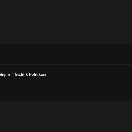
etişim
Gizlilik Politikası