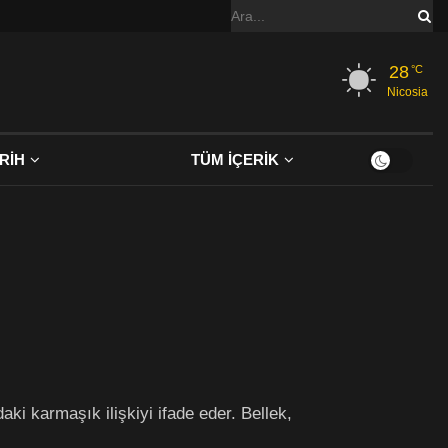
28
°C
Nicosia
RİH
TÜM İÇERİK
ki karmaşık ilişkiyi ifade eder. Bellek,