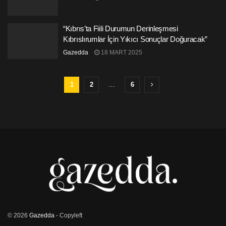
“Kıbrıs’ta Fiili Durumun Derinleşmesi
Kıbrıslırumlar İçin Yıkıcı Sonuçlar Doğuracak”
Gazedda
18 MART 2025
1
2
…
6
© 2026
Gazedda
- Copyleft