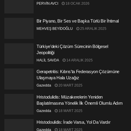
PERVİN AVCI
18 OCAK 2026
Bir Piyano, Bir Ses ve Başka Türlü Bir İhtimal
MEHVEŞ BEYİDOĞLU
25 ARALIK 2025
Türkiye’deki Çözüm Sürecinin Bölgesel
Jeopolitiği
HALİL SAVDA
14 ARALIK 2025
Gerapetritis: Kıbrıs’ta Federasyon Çözümüne
Ulaşmaya Hala Uzağız
Gazedda
20 MART 2025
Hristodulidis: Müzakerelerin Yeniden
Başlatılmasına Yönelik İlk Önemli Olumlu Adım
Gazedda
18 MART 2025
Hristodoulidis: İrade Varsa, Yol Da Vardır
Gazedda
18 MART 2025