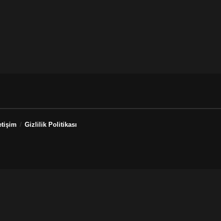
etişim
Gizlilik Politikası