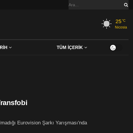
25
°C
Nicosia
RİH
TÜM İÇERİK
Transfobi
lmadığı Eurovision Şarkı Yarışması'nda